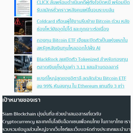
CLICX ลั่นพร้อมดำเนินคดีผู้ตั้งใจบิดหนี้ พร้อมปิด
รับสมัครชั่วคราวหลังคนแห่ยื่นจนระบบล้น
Coldcard เตือนผู้ใช้งานรีบย้าย Bitcoin ด่วน หลัง
ช่องโหว่ยังอุดไม่ได้ และถูกเจาะต่อเนื่อง
กองทุน Bitcoin ETF เจ๊งและปิดตัวเป็นแห่งแรกใน
สหรัฐหลังเงินทุนไหลออกไปฝั่ง AI
BlackRock ลุยเปิดตัว Tokenized สำหรับกองทุน
ตลาดเงินยุโรปมูลค่า 3.11 แสนล้านดอลลาร์
แบงก์ใหญ่สุดของอิตาลี ลดสัดส่วน Bitcoin ETF
ลง 99% หันลงทุน ใน Ethereum แทนถึง 3 เท่า
เป้าหมายของเรา
Siam Blockchain มุ่งมั่นที่จะช่วยนำเสนอสารเกี่ยวกับ
Cryptocurrency และเทคโนโลยีบล็อกเชนเพื่อคนไทย ในภาษาไทย เรา
รวบรวมข้อมูลส่วนใหญ่จากเว็บไซต์และเว็บบอร์ดต่างประเทศและนำมา