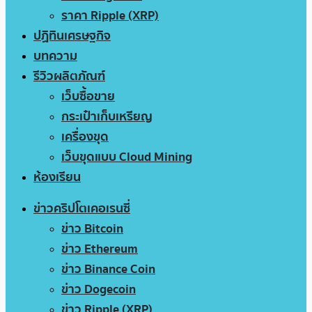
ราคา Ripple (XRP)
ปฏิทินเศรษฐกิจ
บทความ
รีวิวผลิตภัณฑ์
เว็บซื้อขาย
กระเป๋าเก็บเหรียญ
เครื่องขุด
เว็บขุดแบบ Cloud Mining
ห้องเรียน
ข่าวคริปโตเคอเรนซี่
ข่าว Bitcoin
ข่าว Ethereum
ข่าว Binance Coin
ข่าว Dogecoin
ข่าว Ripple (XRP)