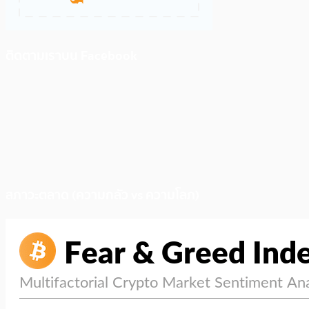
ติดตามเราบน Facebook
สภาวะตลาด (ความกลัว vs ความโลภ)