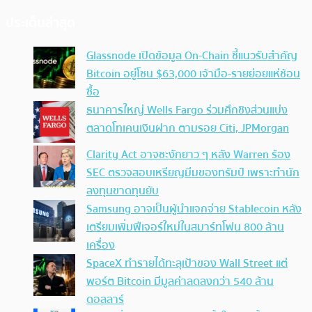
ประเด็นล่าสุด
Glassnode เปิดข้อมูล On-Chain ชี้แนวรับสำคัญ
Bitcoin อยู่โซน $63,000 เจ้ามือ-รายย่อยแห่ช้อน
ซื้อ
ธนาคารใหญ่ Wells Fargo ร่วมศึกชิงส่วนแบ่ง
ตลาดโทเคนเงินฝาก ตามรอย Citi, JPMorgan
Clarity Act อาจชะงักยาว ๆ หลัง Warren ร้อง
SEC ตรวจสอบเหรียญมีมของทรัมป์ เพราะทำนัก
ลงทุนขาดทุนยับ
Samsung อาจเป็นผู้นำแจกจ่าย Stablecoin หลัง
เตรียมเพิ่มฟีเจอร์ใหม่ในสมาร์ทโฟน 800 ล้าน
เครื่อง
SpaceX ทำรายได้ทะลุเป้าของ Wall Street แต่
พอร์ต Bitcoin มีมูลค่าลดลงกว่า 540 ล้าน
ดอลลาร์