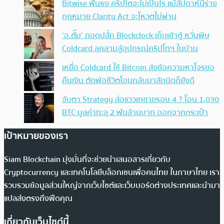
Bitwise ฟันธง คริปโตจะไม่เป็นไร แม้สัปดาห์นี้ร่าง
กฎหมาย Clarity Act จะโหวตไม่ผ่าน
‘อ.ตั๊ม’ ถอดปลั้ก Blockclock เก็บเข้าตู้ หวั่นพิษ
Coldcard ลุกลามสู่อุปกรณ์คริปโทฯ ในบ้าน
เหยื่อ Coldcard ใช้ Bitcoin ส่งข้อความหาโจรขอ
คืนเงิน ตัดพ้อชีวิตโอนกลับมาสักนิดก็ยังดี
จับตา Strategy ส่อแววเทขายรอบ 4 ? โอน 1,030
BTC มูลค่าทะลุ 2 พันล้านบาท ออกจากกระเป๋า
เป้าหมายของเรา
Siam Blockchain มุ่งมั่นที่จะช่วยนำเสนอสารเกี่ยวกับ
Cryptocurrency และเทคโนโลยีบล็อกเชนเพื่อคนไทย ในภาษาไทย เรา
รวบรวมข้อมูลส่วนใหญ่จากเว็บไซต์และเว็บบอร์ดต่างประเทศและนำมา
แปลส่งตรงถึงฟีดคุณ
เกี่ยวกับเว็บไซต์นี้