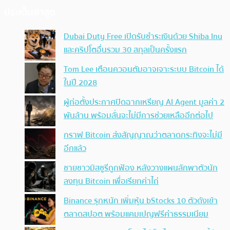
ประเด็นล่าสุด
Dubai Duty Free เปิดรับชำระเงินด้วย Shiba Inu
และคริปโตอื่นรวม 30 สกุลเป็นครั้งแรก
Tom Lee เตือนควอนตัมอาจเจาะระบบ Bitcoin ได้
ในปี 2028
ผู้ก่อตั้งประกาศปิดฉากเหรียญ AI Agent มูลค่า 2
พันล้าน พร้อมลั่นจะไม่มีการช่วยเหลืออีกต่อไป
กราฟ Bitcoin ส่งสัญญาณว่าตลาดกระทิงจะไม่มี
อีกแล้ว
ชายชาวมิสซูรีถูกฟ้อง หลังวางแผนลักพาตัวนัก
ลงทุน Bitcoin เพื่อเรียกค่าไถ่
Binance รุกหนัก เพิ่มหุ้น bStocks 10 ตัวดังเข้า
ตลาดสปอต พร้อมแคมเปญฟรีค่าธรรมเนียม