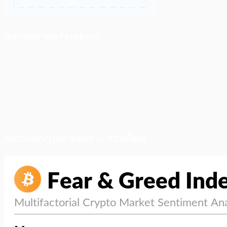
ติดตามเราบน Facebook
สภาวะตลาด (ความกลัว vs ความโลภ)