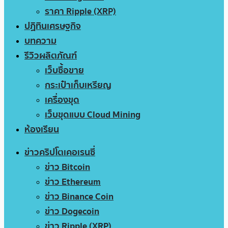
ราคา Ripple (XRP)
ปฏิทินเศรษฐกิจ
บทความ
รีวิวผลิตภัณฑ์
เว็บซื้อขาย
กระเป๋าเก็บเหรียญ
เครื่องขุด
เว็บขุดแบบ Cloud Mining
ห้องเรียน
ข่าวคริปโตเคอเรนซี่
ข่าว Bitcoin
ข่าว Ethereum
ข่าว Binance Coin
ข่าว Dogecoin
ข่าว Ripple (XRP)