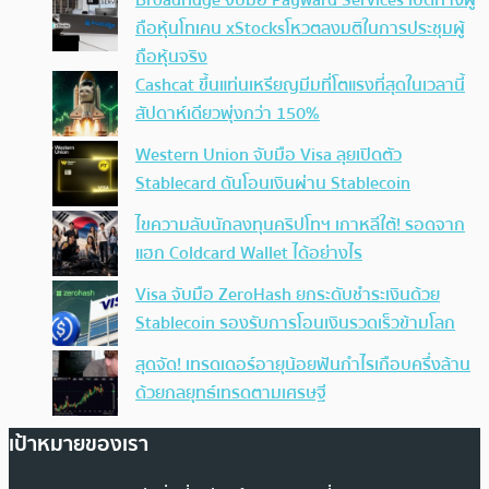
Broadridge จับมือ Payward Services เปิดทางผู้
ถือหุ้นโทเคน xStocksโหวตลงมติในการประชุมผู้
ถือหุ้นจริง
Cashcat ขึ้นแท่นเหรียญมีมที่โตแรงที่สุดในเวลานี้
สัปดาห์เดียวพุ่งกว่า 150%
Western Union จับมือ Visa ลุยเปิดตัว
Stablecard ดันโอนเงินผ่าน Stablecoin
ไขความลับนักลงทุนคริปโทฯ เกาหลีใต้! รอดจาก
แฮก Coldcard Wallet ได้อย่างไร
Visa จับมือ ZeroHash ยกระดับชำระเงินด้วย
Stablecoin รองรับการโอนเงินรวดเร็วข้ามโลก
สุดจัด! เทรดเดอร์อายุน้อยฟันกำไรเกือบครึ่งล้าน
ด้วยกลยุทธ์เทรดตามเศรษฐี
เป้าหมายของเรา