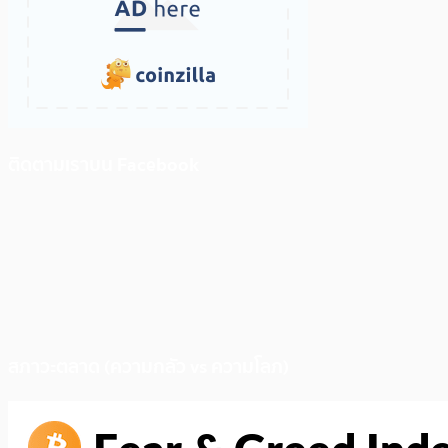
ติดตามเราบน Facebook
สภาวะตลาด (ความกลัว vs ความโลภ)