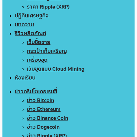
ราคา Ripple (XRP)
ปฏิทินเศรษฐกิจ
บทความ
รีวิวผลิตภัณฑ์
เว็บซื้อขาย
กระเป๋าเก็บเหรียญ
เครื่องขุด
เว็บขุดแบบ Cloud Mining
ห้องเรียน
ข่าวคริปโตเคอเรนซี่
ข่าว Bitcoin
ข่าว Ethereum
ข่าว Binance Coin
ข่าว Dogecoin
ข่าว Ripple (XRP)