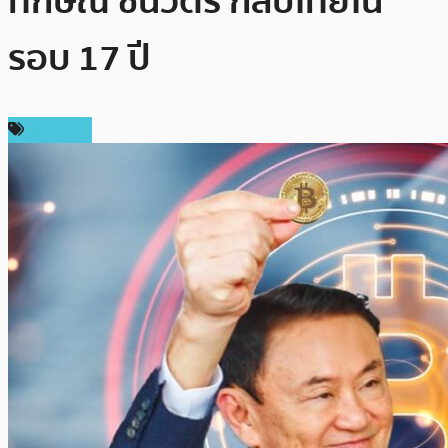
ทักษิณ ชินวัตร กลับไทยใน
รอบ 17 ปี
บทความ