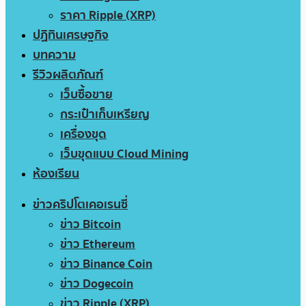
ราคา Ripple (XRP)
ปฏิทินเศรษฐกิจ
บทความ
รีวิวผลิตภัณฑ์
เว็บซื้อขาย
กระเป๋าเก็บเหรียญ
เครื่องขุด
เว็บขุดแบบ Cloud Mining
ห้องเรียน
ข่าวคริปโตเคอเรนซี่
ข่าว Bitcoin
ข่าว Ethereum
ข่าว Binance Coin
ข่าว Dogecoin
ข่าว Ripple (XRP)