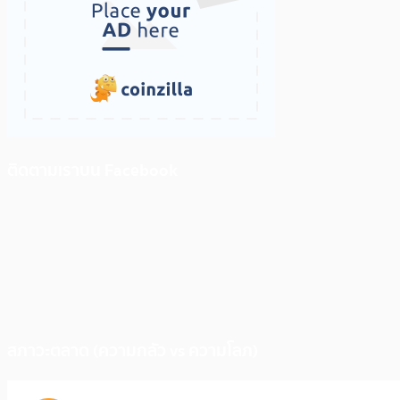
ติดตามเราบน Facebook
สภาวะตลาด (ความกลัว vs ความโลภ)