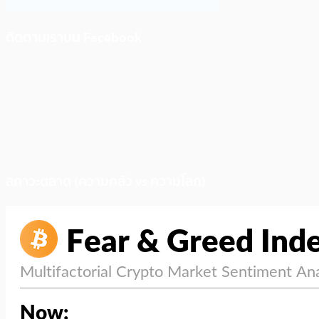
ติดตามเราบน Facebook
สภาวะตลาด (ความกลัว vs ความโลภ)