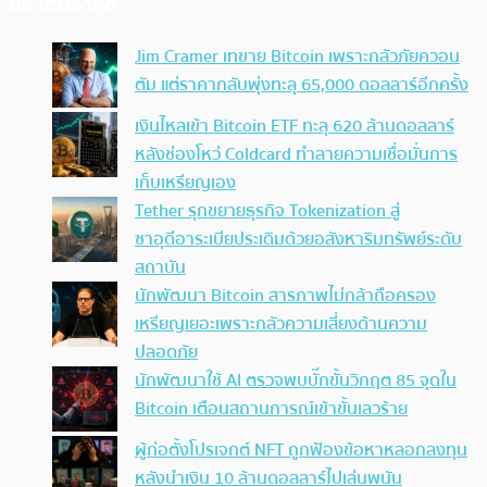
ประเด็นล่าสุด
Jim Cramer เทขาย Bitcoin เพราะกลัวภัยควอน
ตัม แต่ราคากลับพุ่งทะลุ 65,000 ดอลลาร์อีกครั้ง
เงินไหลเข้า Bitcoin ETF ทะลุ 620 ล้านดอลลาร์
หลังช่องโหว่ Coldcard ทำลายความเชื่อมั่นการ
เก็บเหรียญเอง
Tether รุกขยายธุรกิจ Tokenization สู่
ซาอุดีอาระเบียประเดิมด้วยอสังหาริมทรัพย์ระดับ
สถาบัน
นักพัฒนา Bitcoin สารภาพไม่กล้าถือครอง
เหรียญเยอะเพราะกลัวความเสี่ยงด้านความ
ปลอดภัย
นักพัฒนาใช้ AI ตรวจพบบั๊กขั้นวิกฤต 85 จุดใน
Bitcoin เตือนสถานการณ์เข้าขั้นเลวร้าย
ผู้ก่อตั้งโปรเจกต์ NFT ถูกฟ้องข้อหาหลอกลงทุน
หลังนำเงิน 10 ล้านดอลลาร์ไปเล่นพนัน