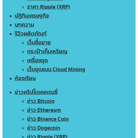
ราคา Ripple (XRP)
ปฏิทินเศรษฐกิจ
บทความ
รีวิวผลิตภัณฑ์
เว็บซื้อขาย
กระเป๋าเก็บเหรียญ
เครื่องขุด
เว็บขุดแบบ Cloud Mining
ห้องเรียน
ข่าวคริปโตเคอเรนซี่
ข่าว Bitcoin
ข่าว Ethereum
ข่าว Binance Coin
ข่าว Dogecoin
ข่าว Ripple (XRP)