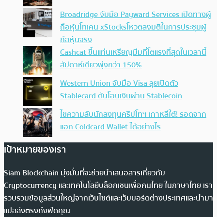
Broadridge จับมือ Payward Services เปิดทางผู้
ถือหุ้นโทเคน xStocksโหวตลงมติในการประชุมผู้
ถือหุ้นจริง
Cashcat ขึ้นแท่นเหรียญมีมที่โตแรงที่สุดในเวลานี้
สัปดาห์เดียวพุ่งกว่า 150%
Western Union จับมือ Visa ลุยเปิดตัว
Stablecard ดันโอนเงินผ่าน Stablecoin
ไขความลับนักลงทุนคริปโทฯ เกาหลีใต้! รอดจาก
แฮก Coldcard Wallet ได้อย่างไร
เป้าหมายของเรา
Siam Blockchain มุ่งมั่นที่จะช่วยนำเสนอสารเกี่ยวกับ
Cryptocurrency และเทคโนโลยีบล็อกเชนเพื่อคนไทย ในภาษาไทย เรา
รวบรวมข้อมูลส่วนใหญ่จากเว็บไซต์และเว็บบอร์ดต่างประเทศและนำมา
แปลส่งตรงถึงฟีดคุณ