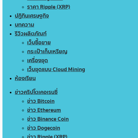
ราคา Ripple (XRP)
ปฏิทินเศรษฐกิจ
บทความ
รีวิวผลิตภัณฑ์
เว็บซื้อขาย
กระเป๋าเก็บเหรียญ
เครื่องขุด
เว็บขุดแบบ Cloud Mining
ห้องเรียน
ข่าวคริปโตเคอเรนซี่
ข่าว Bitcoin
ข่าว Ethereum
ข่าว Binance Coin
ข่าว Dogecoin
ข่าว Ripple (XRP)