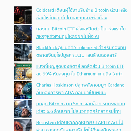
Coldcard เตือนผู้ใช้งานรีบย้าย Bitcoin ด่วน หลัง
ช่องโหว่ยังอุดไม่ได้ และถูกเจาะต่อเนื่อง
กองทุน Bitcoin ETF เจ๊งและปิดตัวเป็นแห่งแรกใน
สหรัฐหลังเงินทุนไหลออกไปฝั่ง AI
BlackRock ลุยเปิดตัว Tokenized สำหรับกองทุน
ตลาดเงินยุโรปมูลค่า 3.11 แสนล้านดอลลาร์
แบงก์ใหญ่สุดของอิตาลี ลดสัดส่วน Bitcoin ETF
ลง 99% หันลงทุน ใน Ethereum แทนถึง 3 เท่า
Charles Hoskinson ปลุกพลังคอมมูฯ Cardano
ลั่นต้องการพา ADA กลับมาเป็นผู้ชนะ
นักขุด Bitcoin สาย Solo เจอบล็อก รับทรัพย์คน
เดียว 6.6 ล้านบาท ไม่สนวิกฤตศรัทธาคริปโทฯ
Bernstein เตือนหากกฎหมาย CLARITY Act ไม่
ผ่าน อาจกดดันราคาคริปโตให้ดิ่งลงอีกระลอก