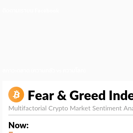
ติดตามเราบน Facebook
สภาวะตลาด (ความกลัว vs ความโลภ)