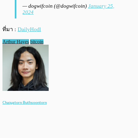
— dogwifcoin (@dogwifcoin)
January 25,
2024
ที่มา :
DailyHodl
Arthur Hayes
bitcoin
Chaiyatorn Buthsoontorn