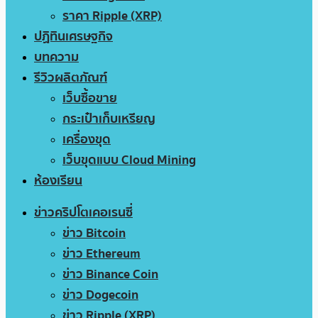
ราคา Ripple (XRP)
ปฏิทินเศรษฐกิจ
บทความ
รีวิวผลิตภัณฑ์
เว็บซื้อขาย
กระเป๋าเก็บเหรียญ
เครื่องขุด
เว็บขุดแบบ Cloud Mining
ห้องเรียน
ข่าวคริปโตเคอเรนซี่
ข่าว Bitcoin
ข่าว Ethereum
ข่าว Binance Coin
ข่าว Dogecoin
ข่าว Ripple (XRP)