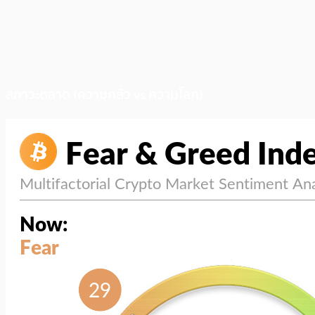
สภาวะตลาด (ความกลัว vs ความโลภ)