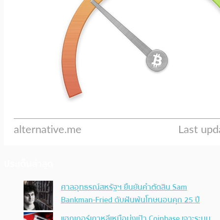
ประเด็นล่าสุด
ศาลอุทธรณ์สหรัฐฯ ยืนยันคำตัดสิน Sam
Bankman-Fried ดับฝันพ้นโทษนอนคุก 25 ปี
แฮกเกอร์เกาหลีเหนือมุ่งเป้า Coinbase เจาะระบบ