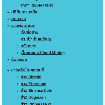
ราคา Ripple (XRP)
ปฏิทินเศรษฐกิจ
บทความ
รีวิวผลิตภัณฑ์
เว็บซื้อขาย
กระเป๋าเก็บเหรียญ
เครื่องขุด
เว็บขุดแบบ Cloud Mining
ห้องเรียน
ข่าวคริปโตเคอเรนซี่
ข่าว Bitcoin
ข่าว Ethereum
ข่าว Binance Coin
ข่าว Dogecoin
ข่าว Ripple (XRP)