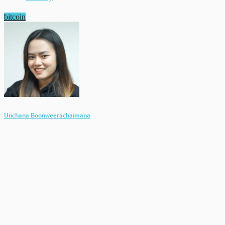
bitcoin
Unchana Boonweerachaimana