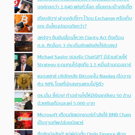
องค์กรกว่า 1,640 แห่งทั่วโลก ขโมยกระเป๋าคริปโต
เทียบชัดๆ! ฝากคริปโทฯ ไว้บน Exchange หรือเก็บ
เอง อันไหนปลอดภัยกว่า?
สหรัฐฯ ยืนยันเลื่อนโหวต Clarity Act ถึงเดือน
ก.ย. ติดล็อก 3 ประเด็นขัดแย้งยังไร้ข้อสรุป
Michael Saylor ยอมรับ ChatGPT มีส่วนช่วยให้
Strategy ระดมทุนได้สูงถึง 1.5 หมื่นล้านดอลลาร์
แฉกลยุทธ์ บริษัทคลัง Bitcoinใน Nasdaq เจือจาง
หุ้น 98% โดยที่นักลงทุนแทบไม่รู้ตัว
ดร.เอ็ม ชี้ช่อง! ทำอย่างไรให้มีเงินเกษียณ 50 ล้าน
ด้วยเงินเดือนละแค่ 5,000 บาท
Microsoft เตือนภัยแฮกเกอร์กำลังใช้ BNB Chain
เป็นฐานทัพปล่อยมัลแวร์
ศึกชิงบัลลังก์! แม่ผู้ก่อตั้ง Ondo Finance ฟ้อง