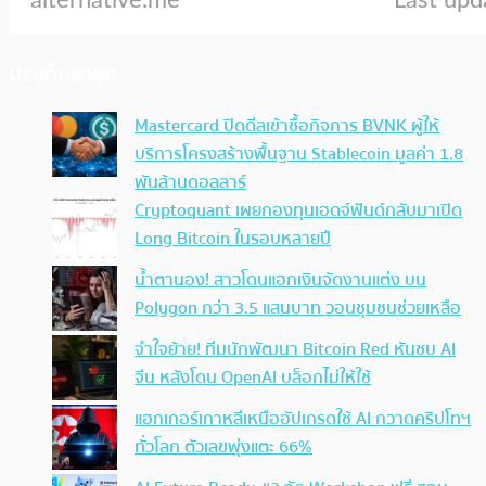
ประเด็นล่าสุด
Mastercard ปิดดีลเข้าซื้อกิจการ BVNK ผู้ให้
บริการโครงสร้างพื้นฐาน Stablecoin มูลค่า 1.8
พันล้านดอลลาร์
Cryptoquant เผยกองทุนเฮดจ์ฟันด์กลับมาเปิด
Long Bitcoin ในรอบหลายปี
น้ำตานอง! สาวโดนแฮกเงินจัดงานแต่ง บน
Polygon กว่า 3.5 แสนบาท วอนชุมชนช่วยเหลือ
จำใจย้าย! ทีมนักพัฒนา Bitcoin Red หันซบ AI
จีน หลังโดน OpenAI บล็อกไม่ให้ใช้
แฮกเกอร์เกาหลีเหนืออัปเกรดใช้ AI กวาดคริปโทฯ
ทั่วโลก ตัวเลขพุ่งแตะ 66%