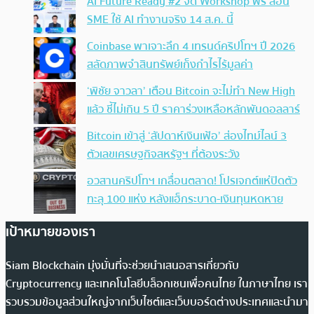
AI Future Ready #2 จัด Workshop ฟรี สอน
SME ใช้ AI ทำงานจริง 14 ส.ค. นี้
Coinbase พาเจาะลึก 4 เทรนด์คริปโทฯ ปี 2026
สลัดภาพจำสินทรัพย์เก็งกำไรไร้มูลค่า
‘พิชัย จาวลา’ เตือน Bitcoin จะไม่ทำ New High
แล้ว ชี้ไม่เกิน 5 ปี ราคาร่วงเหลือหลักพันดอลลาร์
Bitcoin เข้าสู่ ‘สัปดาห์เงินเฟ้อ’ ส่องไทม์ไลน์ 3
ตัวเลขเศรษฐกิจสหรัฐฯ ที่ต้องระวัง
อวสานคริปโทฯ เกลื่อนตลาด! โปรเจกต์แห่ปิดตัว
ทะลุ 100 แห่ง หลังแฮ็กระบาด-เงินทุนหดหาย
เป้าหมายของเรา
Siam Blockchain มุ่งมั่นที่จะช่วยนำเสนอสารเกี่ยวกับ
Cryptocurrency และเทคโนโลยีบล็อกเชนเพื่อคนไทย ในภาษาไทย เรา
รวบรวมข้อมูลส่วนใหญ่จากเว็บไซต์และเว็บบอร์ดต่างประเทศและนำมา