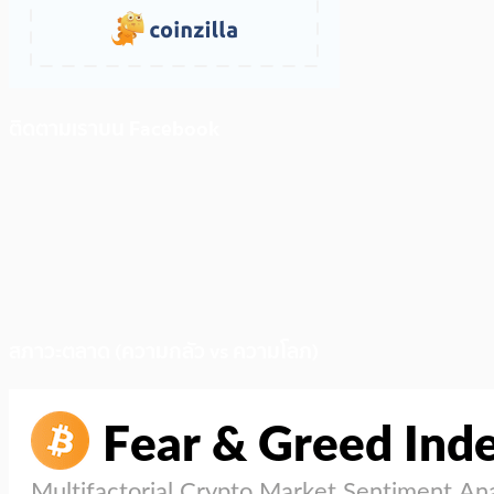
ติดตามเราบน Facebook
สภาวะตลาด (ความกลัว vs ความโลภ)