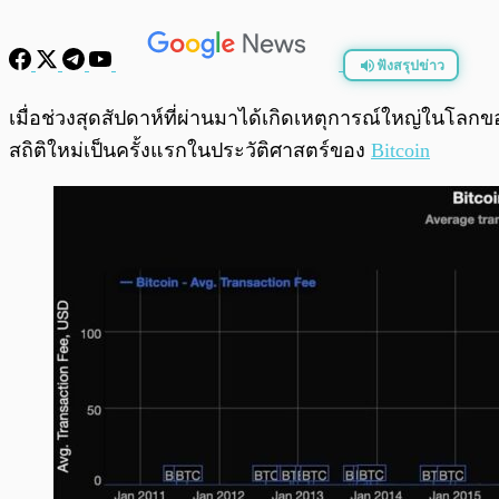
ฟังสรุปข่าว
พร้อมเล่น
เมื่อช่วงสุดสัปดาห์ที่ผ่านมาได้เกิดเหตุการณ์ใหญ่ในโลก
สถิติใหม่เป็นครั้งแรกในประวัติศาสตร์ของ
Bitcoin