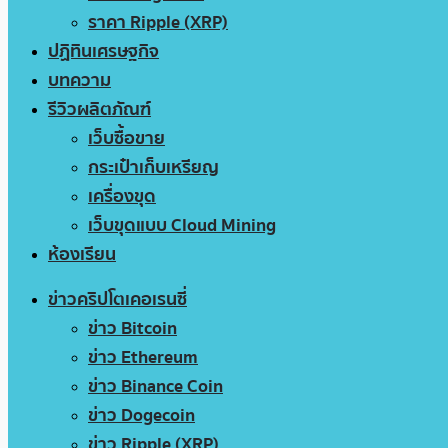
ราคา Ripple (XRP)
ปฏิทินเศรษฐกิจ
บทความ
รีวิวผลิตภัณฑ์
เว็บซื้อขาย
กระเป๋าเก็บเหรียญ
เครื่องขุด
เว็บขุดแบบ Cloud Mining
ห้องเรียน
ข่าวคริปโตเคอเรนซี่
ข่าว Bitcoin
ข่าว Ethereum
ข่าว Binance Coin
ข่าว Dogecoin
ข่าว Ripple (XRP)