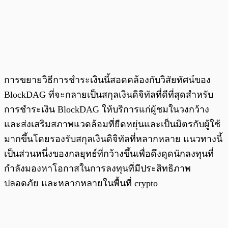
การขยายวิธีการชำระเงินนี้สอดคล้องกับวิสัยทัศน์ของ
BlockDAG ที่จะกลายเป็นสกุลเงินดิจิทัลที่ดีที่สุดสำหรับ
การชำระเงิน BlockDAG ให้บริการแก่ผู้ชมในวงกว้าง
และส่งเสริมสภาพแวดล้อมที่ยืดหยุ่นและเป็นมิตรกับผู้ใช้
มากขึ้นโดยรองรับสกุลเงินดิจิทัลที่หลากหลาย แนวทางนี้
เป็นส่วนหนึ่งของกลยุทธ์ที่กว้างขึ้นเพื่อดึงดูดนักลงทุนที่
กำลังมองหาโอกาสในการลงทุนที่มีประสิทธิภาพ
ปลอดภัย และหลากหลายในพื้นที่ crypto