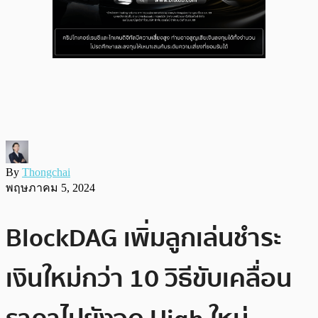
By
Thongchai
พฤษภาคม 5, 2024
BlockDAG เพิ่มลูกเล่นชำระ
เงินใหม่กว่า 10 วิธีขับเคลื่อน