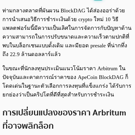
พร้อมเล่น
0:00
/
0:00
ท่ามกลางตลาดที่ผันผวน BlockDAG ได้ส่องออร่าด้วย
การนำเสนอวิธีการชำระเงินด้วย crypto ใหม่ 10 วิธี
แพลตฟอร์มนี้มีความเป็นเลิศในการจัดการกับปัญหาด้าน
ความสามารถในการปรับขนาดและความเร็วตามปกติที่
พบในบล็อกเชนแบบดั้งเดิม และมียอด presale ที่น่ากทึ่ง
ถึง 22.9 ล้านดอลลาร์แล้ว
ในขณะที่นักลงทุนประเมินแนวโน้มราคา Arbitrum ใน
ปัจจุบันและคาดการณ์ราคาของ ApeCoin BlockDAG ก็
โดดเด่นในฐานะตัวเลือกการลงทุนที่แข็งแกร่ง ได้รับการ
ยกย่องว่าเป็นคริปโตที่ดีที่สุดสำหรับการชำระเงิน
การเปลี่ยนแปลงของราคา Arbritum
ที่อาจพลิกล็อก