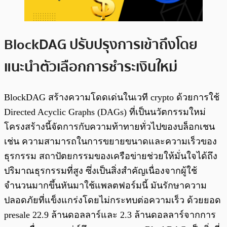
BlockDAG ปรับปรุงการเข้าถึงโดย
แนะนำตัวเลือกการชำระเงินใหม่
BlockDAG สร้างความโดดเด่นในเวที crypto ด้วยการใช้
Directed Acyclic Graphs (DAGs) ที่เป็นนวัตกรรมใหม่
โครงสร้างนี้จัดการกับความท้าทายทั่วไปของบล็อกเชน
เช่น ความสามารถในการขยายขนาดและความเร็วของ
ธุรกรรม สถาปัตยกรรมของเครือข่ายช่วยให้มั่นใจได้ถึง
ปริมาณธุรกรรมที่สูง ซึ่งเป็นสิ่งสำคัญเนื่องจากผู้ใช้
จำนวนมากขึ้นหันมาใช้แพลตฟอร์มนี้ มันรักษาความ
ปลอดภัยที่แข็งแกร่งโดยไม่กระทบต่อความเร็ว ด้วยยอด
presale 22.9 ล้านดอลลาร์และ 2.3 ล้านดอลลาร์จากการ