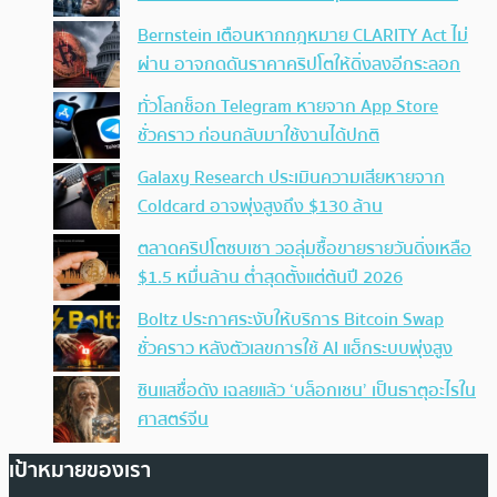
Bernstein เตือนหากกฎหมาย CLARITY Act ไม่
ผ่าน อาจกดดันราคาคริปโตให้ดิ่งลงอีกระลอก
ทั่วโลกช็อก Telegram หายจาก App Store
ชั่วคราว ก่อนกลับมาใช้งานได้ปกติ
Galaxy Research ประเมินความเสียหายจาก
Coldcard อาจพุ่งสูงถึง $130 ล้าน
ตลาดคริปโตซบเซา วอลุ่มซื้อขายรายวันดิ่งเหลือ
$1.5 หมื่นล้าน ต่ำสุดตั้งแต่ต้นปี 2026
Boltz ประกาศระงับให้บริการ Bitcoin Swap
ชั่วคราว หลังตัวเลขการใช้ AI แฮ็กระบบพุ่งสูง
ซินแสชื่อดัง เฉลยแล้ว ‘บล็อกเชน’ เป็นธาตุอะไรใน
ศาสตร์จีน
เป้าหมายของเรา