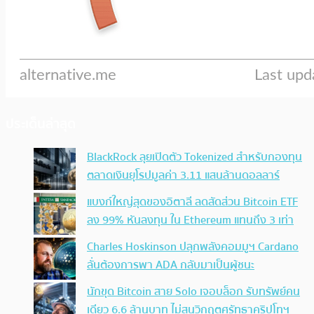
ประเด็นล่าสุด
BlackRock ลุยเปิดตัว Tokenized สำหรับกองทุน
ตลาดเงินยุโรปมูลค่า 3.11 แสนล้านดอลลาร์
แบงก์ใหญ่สุดของอิตาลี ลดสัดส่วน Bitcoin ETF
ลง 99% หันลงทุน ใน Ethereum แทนถึง 3 เท่า
Charles Hoskinson ปลุกพลังคอมมูฯ Cardano
ลั่นต้องการพา ADA กลับมาเป็นผู้ชนะ
นักขุด Bitcoin สาย Solo เจอบล็อก รับทรัพย์คน
เดียว 6.6 ล้านบาท ไม่สนวิกฤตศรัทธาคริปโทฯ