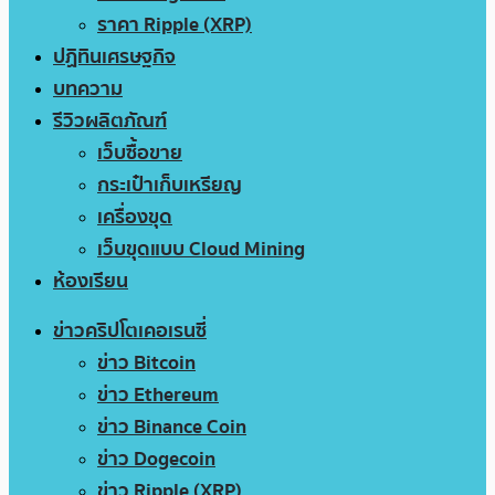
ราคา Ripple (XRP)
ปฏิทินเศรษฐกิจ
บทความ
รีวิวผลิตภัณฑ์
เว็บซื้อขาย
กระเป๋าเก็บเหรียญ
เครื่องขุด
เว็บขุดแบบ Cloud Mining
ห้องเรียน
ข่าวคริปโตเคอเรนซี่
ข่าว Bitcoin
ข่าว Ethereum
ข่าว Binance Coin
ข่าว Dogecoin
ข่าว Ripple (XRP)