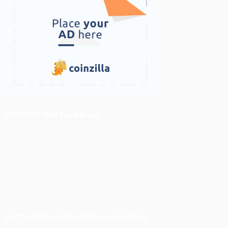
ติดตามเราบน Facebook
สภาวะตลาด (ความกลัว vs ความโลภ)