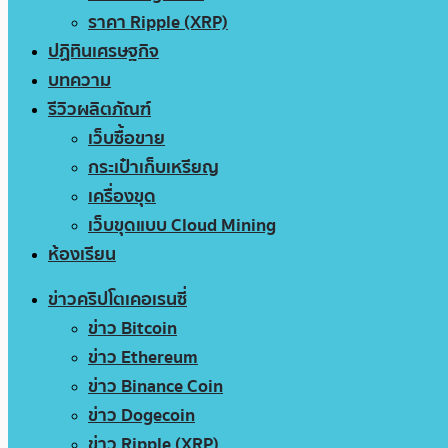
ราคา Ripple (XRP)
ปฏิทินเศรษฐกิจ
บทความ
รีวิวผลิตภัณฑ์
เว็บซื้อขาย
กระเป๋าเก็บเหรียญ
เครื่องขุด
เว็บขุดแบบ Cloud Mining
ห้องเรียน
ข่าวคริปโตเคอเรนซี่
ข่าว Bitcoin
ข่าว Ethereum
ข่าว Binance Coin
ข่าว Dogecoin
ข่าว Ripple (XRP)