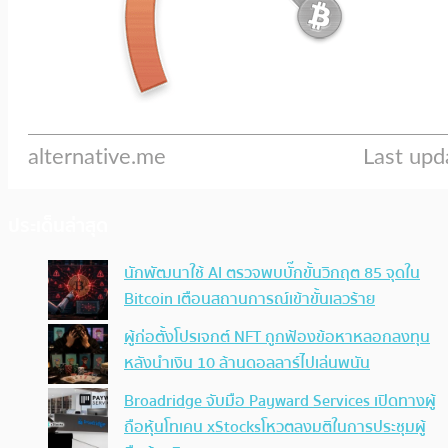
ประเด็นล่าสุด
นักพัฒนาใช้ AI ตรวจพบบั๊กขั้นวิกฤต 85 จุดใน
Bitcoin เตือนสถานการณ์เข้าขั้นเลวร้าย
ผู้ก่อตั้งโปรเจกต์ NFT ถูกฟ้องข้อหาหลอกลงทุน
หลังนำเงิน 10 ล้านดอลลาร์ไปเล่นพนัน
Broadridge จับมือ Payward Services เปิดทางผู้
ถือหุ้นโทเคน xStocksโหวตลงมติในการประชุมผู้