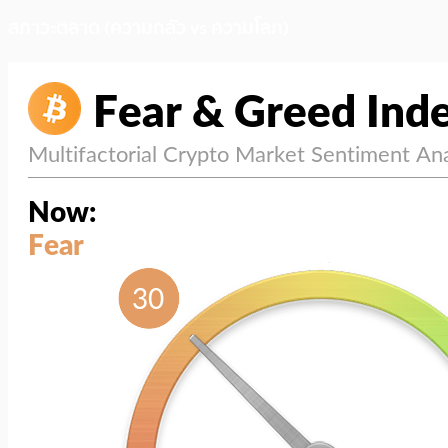
สภาวะตลาด (ความกลัว vs ความโลภ)