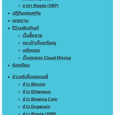
ราคา Ripple (XRP)
ปฏิทินเศรษฐกิจ
บทความ
รีวิวผลิตภัณฑ์
เว็บซื้อขาย
กระเป๋าเก็บเหรียญ
เครื่องขุด
เว็บขุดแบบ Cloud Mining
ห้องเรียน
ข่าวคริปโตเคอเรนซี่
ข่าว Bitcoin
ข่าว Ethereum
ข่าว Binance Coin
ข่าว Dogecoin
ข่าว Ripple (XRP)