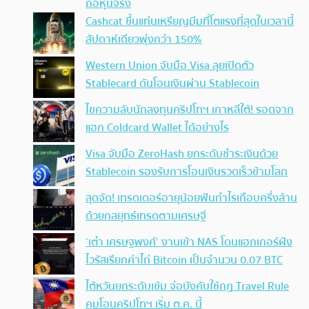
ถือหุ้นจริง
Cashcat ขึ้นแท่นเหรียญมีมที่โตแรงที่สุดในเวลานี้
สัปดาห์เดียวพุ่งกว่า 150%
Western Union จับมือ Visa ลุยเปิดตัว
Stablecard ดันโอนเงินผ่าน Stablecoin
ไขความลับนักลงทุนคริปโทฯ เกาหลีใต้! รอดจาก
แฮก Coldcard Wallet ได้อย่างไร
Visa จับมือ ZeroHash ยกระดับชำระเงินด้วย
Stablecoin รองรับการโอนเงินรวดเร็วข้ามโลก
สุดจัด! เทรดเดอร์อายุน้อยฟันกำไรเกือบครึ่งล้าน
ด้วยกลยุทธ์เทรดตามเศรษฐี
‘เต๋า เศรษฐพงศ์’ งานเข้า NAS โดนแฮกเกอร์ฝัง
ไวรัสเรียกค่าไถ่ Bitcoin เป็นจำนวน 0.07 BTC
ไต้หวันยกระดับเข้ม จ่อบังคับใช้กฏ Travel Rule
คุมโอนคริปโทฯ เริ่ม ต.ค. นี้