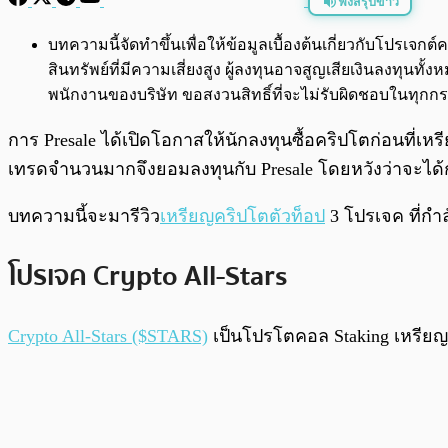
ฟังสรุปข่าว
พร้อมเล่น
บทความนี้จัดทำขึ้นเพื่อให้ข้อมูลเบื้องต้นเกี่ยวกับโปรเ
สินทรัพย์ที่มีความเสี่ยงสูง ผู้ลงทุนอาจสูญเสียเงินลงทุ
พนักงานของบริษัท ขอสงวนสิทธิ์ที่จะไม่รับผิดชอบในทุ
การ Presale ได้เปิดโอกาสให้นักลงทุนซื้อคริปโตก่อนที่เ
เทรดจำนวนมากจึงยอมลงทุนกับ Presale โดยหวังว่าจะไ
บทความนี้จะมารีวิว
เหรียญคริปโตตัวท็อป
3 โปรเจค ที่กำล
โปรเจค Crypto All-Stars
Crypto All-Stars ($STARS)
เป็นโปรโตคอล Staking เหรียญมี