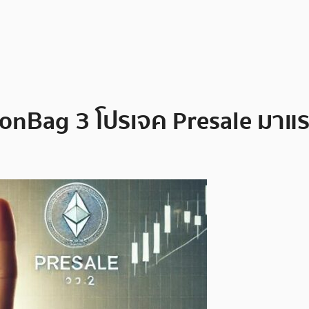
oonBag 3 โปรเจค Presale มาแ