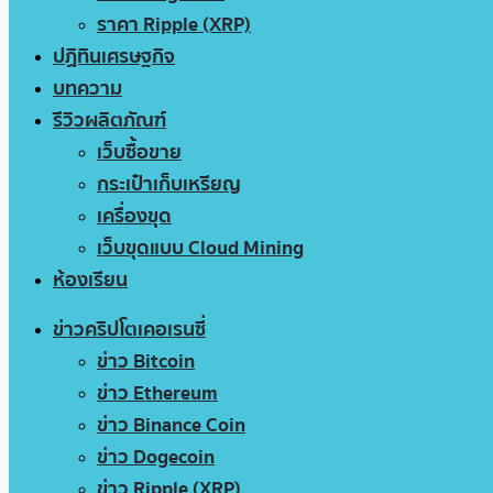
ราคา Ripple (XRP)
ปฏิทินเศรษฐกิจ
บทความ
รีวิวผลิตภัณฑ์
เว็บซื้อขาย
กระเป๋าเก็บเหรียญ
เครื่องขุด
เว็บขุดแบบ Cloud Mining
ห้องเรียน
ข่าวคริปโตเคอเรนซี่
ข่าว Bitcoin
ข่าว Ethereum
ข่าว Binance Coin
ข่าว Dogecoin
ข่าว Ripple (XRP)