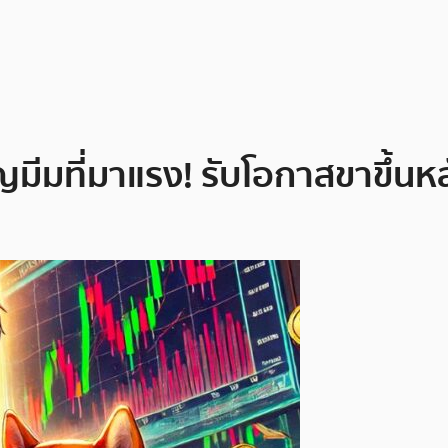
ญมีมที่มาแรง! รับโอกาสขาขึ้น