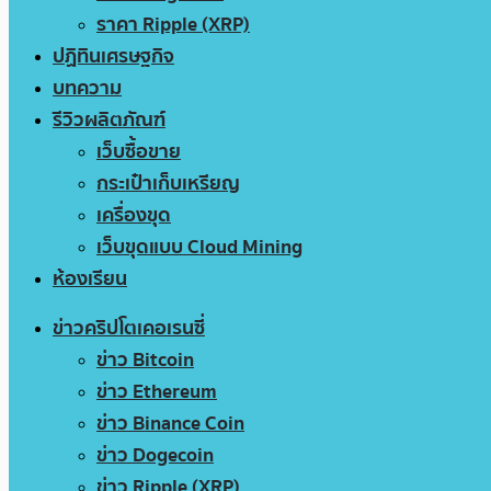
ราคา Ripple (XRP)
ปฏิทินเศรษฐกิจ
บทความ
รีวิวผลิตภัณฑ์
เว็บซื้อขาย
กระเป๋าเก็บเหรียญ
เครื่องขุด
เว็บขุดแบบ Cloud Mining
ห้องเรียน
ข่าวคริปโตเคอเรนซี่
ข่าว Bitcoin
ข่าว Ethereum
ข่าว Binance Coin
ข่าว Dogecoin
ข่าว Ripple (XRP)