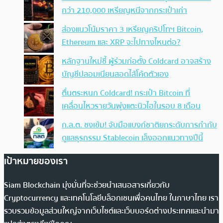
กว่า 210,000 เหรียญหนีจากกระเป๋าเก่า
ส่องแนวโน้มราคา 3 เหรียญคริปโทฯ Bitcoin,
Ethereum และ XRP จะไปทางไหนต่อ?
หลักฐานใหม่ชี้ ผู้ร่วมก่อตั้ง Coldcard อาจสร้าง
บัญชีปลอมเนียนสอดไส้โค้ดตัวเอง
ตื่นตระหนก Coldcard! กระเป๋า Bitcoin ที่
เคลื่อนไหวรายวันพุ่งแตะนิวไฮในรอบ 8 เดือน
ก.ล.ต. ชงเข้ม! จับมือแบงก์ชาติยกระดับการกำกับ
ดูแลธุรกรรม Stablecoin เล็งออกแนวทางปีนี้
เป้าหมายของเรา
Siam Blockchain มุ่งมั่นที่จะช่วยนำเสนอสารเกี่ยวกับ
Cryptocurrency และเทคโนโลยีบล็อกเชนเพื่อคนไทย ในภาษาไทย เรา
รวบรวมข้อมูลส่วนใหญ่จากเว็บไซต์และเว็บบอร์ดต่างประเทศและนำมา