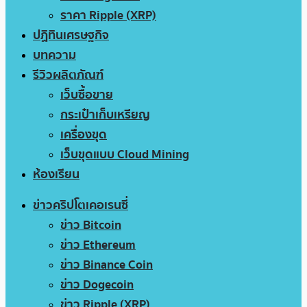
ราคา Ripple (XRP)
ปฏิทินเศรษฐกิจ
บทความ
รีวิวผลิตภัณฑ์
เว็บซื้อขาย
กระเป๋าเก็บเหรียญ
เครื่องขุด
เว็บขุดแบบ Cloud Mining
ห้องเรียน
ข่าวคริปโตเคอเรนซี่
ข่าว Bitcoin
ข่าว Ethereum
ข่าว Binance Coin
ข่าว Dogecoin
ข่าว Ripple (XRP)