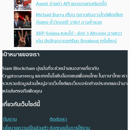
Agent จ่ายค่า API และคอนเทนต์เองได้
Michael Burry เตือน ตลาดหุ้นอาจใกล้พีคเสี่ยง
ดิ่งแรง ย้ำวิกฤตปี 1987 อาจซ้ำรอย
XRP-Solana หลบไป : ส่อง 3 Altcoins ฉายแวว
เด่น ส่งสัญญาณเตรียม Breakout ครั้งใหญ่
เป้าหมายของเรา
Siam Blockchain มุ่งมั่นที่จะช่วยนำเสนอสารเกี่ยวกับ
Cryptocurrency และเทคโนโลยีบล็อกเชนเพื่อคนไทย ในภาษาไทย เรา
รวบรวมข้อมูลส่วนใหญ่จากเว็บไซต์และเว็บบอร์ดต่างประเทศและนำมา
แปลส่งตรงถึงฟีดคุณ
เกี่ยวกับเว็บไซต์นี้
ทีมงาน
ติดต่อเรา
นโยบายความเป็นส่วนตัว
ข้อตกลงในการใช้งาน