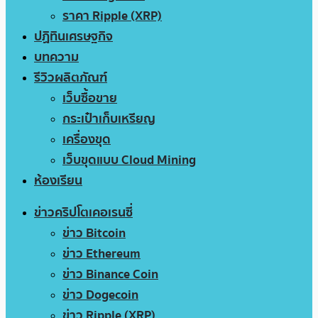
ราคา Ripple (XRP)
ปฏิทินเศรษฐกิจ
บทความ
รีวิวผลิตภัณฑ์
เว็บซื้อขาย
กระเป๋าเก็บเหรียญ
เครื่องขุด
เว็บขุดแบบ Cloud Mining
ห้องเรียน
ข่าวคริปโตเคอเรนซี่
ข่าว Bitcoin
ข่าว Ethereum
ข่าว Binance Coin
ข่าว Dogecoin
ข่าว Ripple (XRP)