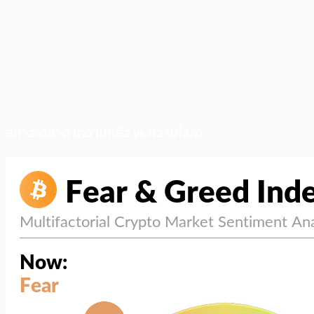
สภาวะตลาด (ความกลัว vs ความโลภ)