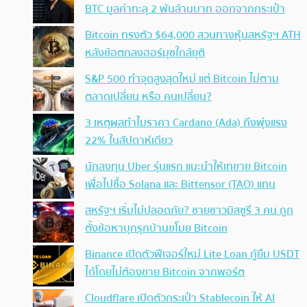
BTC มูลค่าทะลุ 2 พันล้านบาท ออกจากกระเป๋า
Bitcoin ทรงตัว $64,000 สวนทางหุ้นสหรัฐฯ ATH
หลังข้อตกลงฮอร์มุซใกล้ยุติ
S&P 500 ทำจุดสูงสุดใหม่ แต่ Bitcoin ไม่ตาม
ตลาดเปลี่ยน หรือ คนเปลี่ยน?
3 เหตุผลทำไมราคา Cardano (Ada) ถึงพุ่งแรง
22% ในสัปดาห์เดียว
นักลงทุน Uber รุ่นแรก แนะนำให้เทขาย Bitcoin
เพื่อไปซื้อ Solana และ Bittensor (TAO) แทน
สหรัฐฯ เริ่มไม่ปลอดภัย? ชายชาวมิสซูรี 3 คน ถูก
ตั้งข้อหาบุกรุกบ้านขโมย Bitcoin
Binance เปิดตัวฟีเจอร์ใหม่ Lite Loan กู้ยืม USDT
ได้โดยไม่ต้องขาย Bitcoin จากพอร์ต
Cloudflare เปิดตัวกระเป๋า Stablecoin ให้ AI