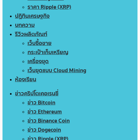
ราคา Ripple (XRP)
ปฏิทินเศรษฐกิจ
บทความ
รีวิวผลิตภัณฑ์
เว็บซื้อขาย
กระเป๋าเก็บเหรียญ
เครื่องขุด
เว็บขุดแบบ Cloud Mining
ห้องเรียน
ข่าวคริปโตเคอเรนซี่
ข่าว Bitcoin
ข่าว Ethereum
ข่าว Binance Coin
ข่าว Dogecoin
ข่าว Ripple (XRP)