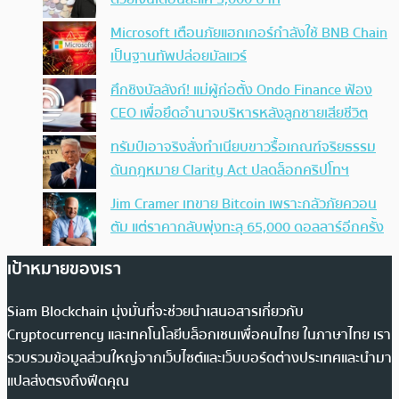
Microsoft เตือนภัยแฮกเกอร์กำลังใช้ BNB Chain
เป็นฐานทัพปล่อยมัลแวร์
ศึกชิงบัลลังก์! แม่ผู้ก่อตั้ง Ondo Finance ฟ้อง
CEO เพื่อยึดอำนาจบริหารหลังลูกชายเสียชีวิต
ทรัมป์เอาจริง สั่งทำเนียบขาวรื้อเกณฑ์จริยธรรม
ดันกฎหมาย Clarity Act ปลดล็อกคริปโทฯ
Jim Cramer เทขาย Bitcoin เพราะกลัวภัยควอน
ตัม แต่ราคากลับพุ่งทะลุ 65,000 ดอลลาร์อีกครั้ง
เป้าหมายของเรา
Siam Blockchain มุ่งมั่นที่จะช่วยนำเสนอสารเกี่ยวกับ
Cryptocurrency และเทคโนโลยีบล็อกเชนเพื่อคนไทย ในภาษาไทย เรา
รวบรวมข้อมูลส่วนใหญ่จากเว็บไซต์และเว็บบอร์ดต่างประเทศและนำมา
แปลส่งตรงถึงฟีดคุณ