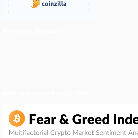
ติดตามเราบน Facebook
สภาวะตลาด (ความกลัว vs ความโลภ)