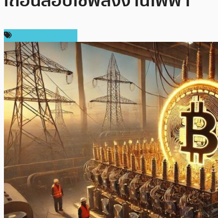
เถื่อนลอบใช้พลังงานไฟฟ้า
ข่าวคริปโตเคอเรนซี่