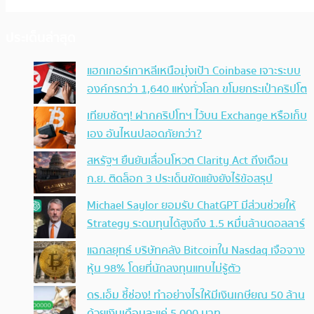
ประเด็นล่าสุด
แฮกเกอร์เกาหลีเหนือมุ่งเป้า Coinbase เจาะระบบ
องค์กรกว่า 1,640 แห่งทั่วโลก ขโมยกระเป๋าคริปโต
เทียบชัดๆ! ฝากคริปโทฯ ไว้บน Exchange หรือเก็บ
เอง อันไหนปลอดภัยกว่า?
สหรัฐฯ ยืนยันเลื่อนโหวต Clarity Act ถึงเดือน
ก.ย. ติดล็อก 3 ประเด็นขัดแย้งยังไร้ข้อสรุป
Michael Saylor ยอมรับ ChatGPT มีส่วนช่วยให้
Strategy ระดมทุนได้สูงถึง 1.5 หมื่นล้านดอลลาร์
แฉกลยุทธ์ บริษัทคลัง Bitcoinใน Nasdaq เจือจาง
หุ้น 98% โดยที่นักลงทุนแทบไม่รู้ตัว
ดร.เอ็ม ชี้ช่อง! ทำอย่างไรให้มีเงินเกษียณ 50 ล้าน
ด้วยเงินเดือนละแค่ 5,000 บาท