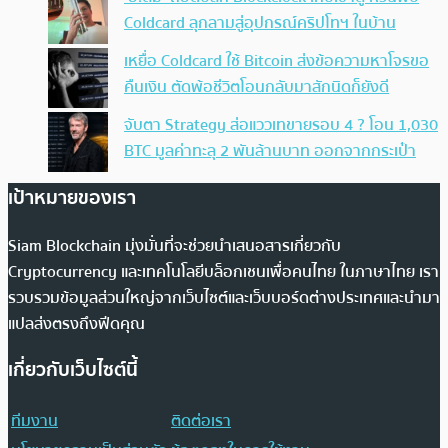
Coldcard ลุกลามสู่อุปกรณ์คริปโทฯ ในบ้าน
เหยื่อ Coldcard ใช้ Bitcoin ส่งข้อความหาโจรขอ
คืนเงิน ตัดพ้อชีวิตโอนกลับมาสักนิดก็ยังดี
จับตา Strategy ส่อแววเทขายรอบ 4 ? โอน 1,030
BTC มูลค่าทะลุ 2 พันล้านบาท ออกจากกระเป๋า
เป้าหมายของเรา
Siam Blockchain มุ่งมั่นที่จะช่วยนำเสนอสารเกี่ยวกับ
Cryptocurrency และเทคโนโลยีบล็อกเชนเพื่อคนไทย ในภาษาไทย เรา
รวบรวมข้อมูลส่วนใหญ่จากเว็บไซต์และเว็บบอร์ดต่างประเทศและนำมา
แปลส่งตรงถึงฟีดคุณ
เกี่ยวกับเว็บไซต์นี้
ทีมงาน
ติดต่อเรา