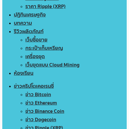
ราคา Ripple (XRP)
ปฏิทินเศรษฐกิจ
บทความ
รีวิวผลิตภัณฑ์
เว็บซื้อขาย
กระเป๋าเก็บเหรียญ
เครื่องขุด
เว็บขุดแบบ Cloud Mining
ห้องเรียน
ข่าวคริปโตเคอเรนซี่
ข่าว Bitcoin
ข่าว Ethereum
ข่าว Binance Coin
ข่าว Dogecoin
ข่าว Ripple (XRP)