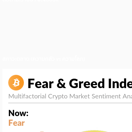
สภาวะตลาด (ความกลัว vs ความโลภ)