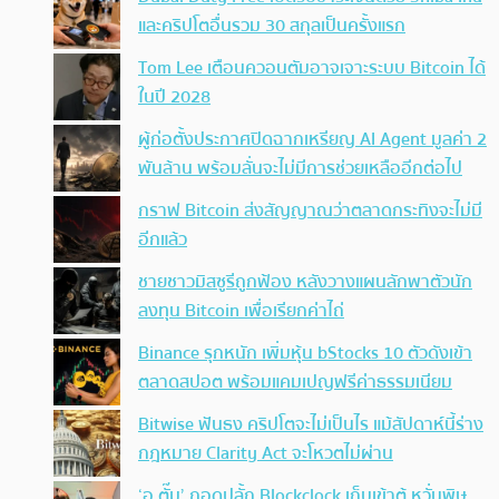
และคริปโตอื่นรวม 30 สกุลเป็นครั้งแรก
Tom Lee เตือนควอนตัมอาจเจาะระบบ Bitcoin ได้
ในปี 2028
ผู้ก่อตั้งประกาศปิดฉากเหรียญ AI Agent มูลค่า 2
พันล้าน พร้อมลั่นจะไม่มีการช่วยเหลืออีกต่อไป
กราฟ Bitcoin ส่งสัญญาณว่าตลาดกระทิงจะไม่มี
อีกแล้ว
ชายชาวมิสซูรีถูกฟ้อง หลังวางแผนลักพาตัวนัก
ลงทุน Bitcoin เพื่อเรียกค่าไถ่
Binance รุกหนัก เพิ่มหุ้น bStocks 10 ตัวดังเข้า
ตลาดสปอต พร้อมแคมเปญฟรีค่าธรรมเนียม
Bitwise ฟันธง คริปโตจะไม่เป็นไร แม้สัปดาห์นี้ร่าง
กฎหมาย Clarity Act จะโหวตไม่ผ่าน
‘อ.ตั๊ม’ ถอดปลั้ก Blockclock เก็บเข้าตู้ หวั่นพิษ