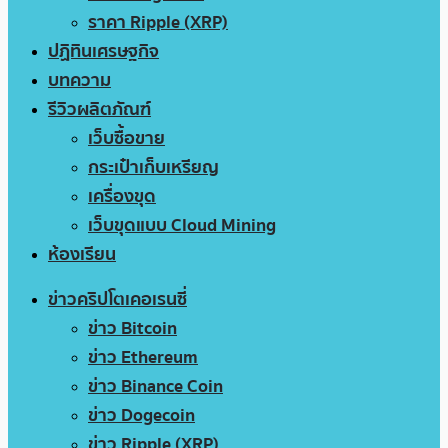
ราคา Ripple (XRP)
ปฏิทินเศรษฐกิจ
บทความ
รีวิวผลิตภัณฑ์
เว็บซื้อขาย
กระเป๋าเก็บเหรียญ
เครื่องขุด
เว็บขุดแบบ Cloud Mining
ห้องเรียน
ข่าวคริปโตเคอเรนซี่
ข่าว Bitcoin
ข่าว Ethereum
ข่าว Binance Coin
ข่าว Dogecoin
ข่าว Ripple (XRP)