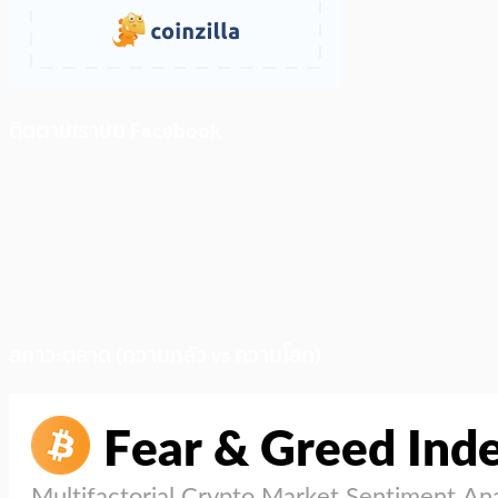
ติดตามเราบน Facebook
สภาวะตลาด (ความกลัว vs ความโลภ)