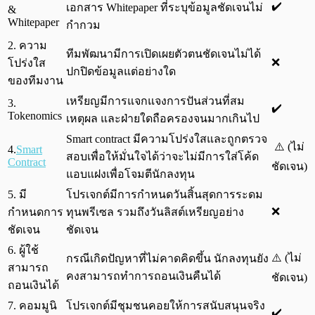
✔️
เอกสาร Whitepaper ที่ระบุข้อมูลชัดเจนไม่
&
Whitepaper
กำกวม
2. ความ
ทีมพัฒนามีการเปิดเผยตัวตนชัดเจนไม่ได้
❌
โปร่งใส
ปกปิดข้อมูลแต่อย่างใด
ของทีมงาน
เหรียญมีการแจกแจงการปันส่วนที่สม
3.
✔️
Tokenomics
เหตุผล และฝ่ายใดถือครองจนมากเกินไป
Smart contract มีความโปร่งใสและถูกตรวจ
⚠️ (ไม่
4.
Smart
สอบเพื่อให้มั่นใจได้ว่าจะไม่มีการใส่โค้ด
Contract
ชัดเจน)
แอบแฝงเพื่อโจมตีนักลงทุน
5. มี
โปรเจกต์มีการกำหนดวันสิ้นสุดการระดม
❌
กำหนดการ
ทุนพรีเซล รวมถึงวันลิสต์เหรียญอย่าง
ชัดเจน
ชัดเจน
6. ผู้ใช้
⚠️ (ไม่
กรณีเกิดปัญหาที่ไม่คาดคิดขึ้น นักลงทุนยัง
สามารถ
คงสามารถทำการถอนเงินคืนได้
ชัดเจน)
ถอนเงินได้
7. คอมมูนิ
โปรเจกต์มีชุมชนคอยให้การสนับสนุนจริง
✔️