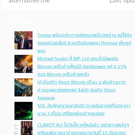
ประเด็นล่าสุด
Trump พร้อมประกาศชัยชนะเหนืออิหร่าน แม้ไร้ข้อ
ตกลงนิวเคลียร์ หากเปิดช่องแคบ Hormuz เต็มรูป
แบบ
Michael Saylor ชี้ BIP-110 แทบไม่มีผลต่อ
Bitcoin เครือข่ายใหม่มี Hashpower แค่ 0.15%
ของ Bitcoin เครือข่ายหลัก
เจ้ามือเปิด Short Bitcoin เกือบ 2 พันล้านบาท
ห่างจุดพอร์ตแตกแค่ $400 ลุ้นเกิด Short
Squeeze
SOL ส่งสัญญาณกลับตัว ทะลุเส้นขาลงที่กดราคา
นาน 3 เดือน เตรียมพุ่งอย่างรุนแรง
CLARITY Act ได้วันโหวตใหม่แล้ว วุฒิสภาสหรัฐฯ
เตรียมพิจารณาร่างกฎหมายวันที่ 15 กันยายน