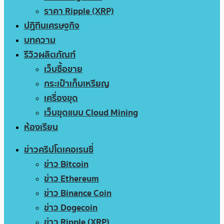
ราคา Ripple (XRP)
ปฏิทินเศรษฐกิจ
บทความ
รีวิวผลิตภัณฑ์
เว็บซื้อขาย
กระเป๋าเก็บเหรียญ
เครื่องขุด
เว็บขุดแบบ Cloud Mining
ห้องเรียน
ข่าวคริปโตเคอเรนซี่
ข่าว Bitcoin
ข่าว Ethereum
ข่าว Binance Coin
ข่าว Dogecoin
ข่าว Ripple (XRP)