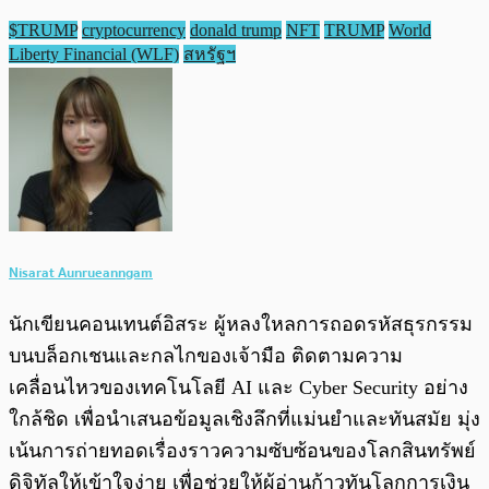
$TRUMP
cryptocurrency
donald trump
NFT
TRUMP
World
Liberty Financial (WLF)
สหรัฐฯ
Nisarat Aunrueanngam
นักเขียนคอนเทนต์อิสระ ผู้หลงใหลการถอดรหัสธุรกรรม
บนบล็อกเชนและกลไกของเจ้ามือ ติดตามความ
เคลื่อนไหวของเทคโนโลยี AI และ Cyber Security อย่าง
ใกล้ชิด เพื่อนำเสนอข้อมูลเชิงลึกที่แม่นยำและทันสมัย มุ่ง
เน้นการถ่ายทอดเรื่องราวความซับซ้อนของโลกสินทรัพย์
ดิจิทัลให้เข้าใจง่าย เพื่อช่วยให้ผู้อ่านก้าวทันโลกการเงิน