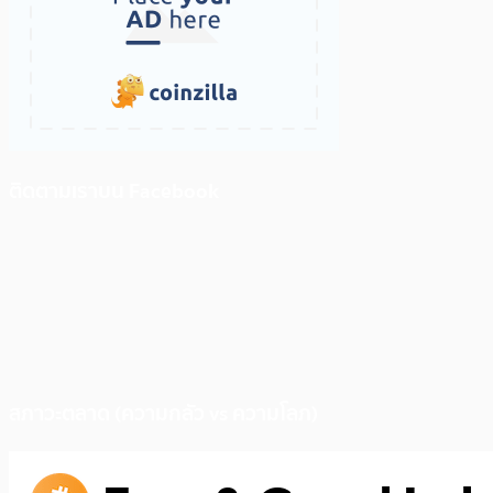
ติดตามเราบน Facebook
สภาวะตลาด (ความกลัว vs ความโลภ)