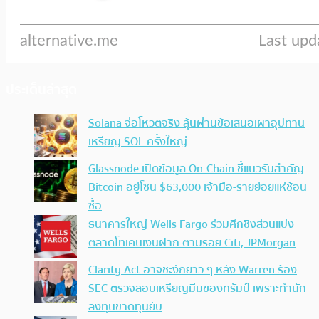
ประเด็นล่าสุด
Solana จ่อโหวตจริง ลุ้นผ่านข้อเสนอเผาอุปทาน
เหรียญ SOL ครั้งใหญ่
Glassnode เปิดข้อมูล On-Chain ชี้แนวรับสำคัญ
Bitcoin อยู่โซน $63,000 เจ้ามือ-รายย่อยแห่ช้อน
ซื้อ
ธนาคารใหญ่ Wells Fargo ร่วมศึกชิงส่วนแบ่ง
ตลาดโทเคนเงินฝาก ตามรอย Citi, JPMorgan
Clarity Act อาจชะงักยาว ๆ หลัง Warren ร้อง
SEC ตรวจสอบเหรียญมีมของทรัมป์ เพราะทำนัก
ลงทุนขาดทุนยับ