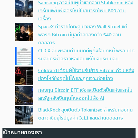
Samsung อาจเป็นผู้นำแจกจ่าย Stablecoin หลัง
เตรียมเพิ่มฟีเจอร์ใหม่ในสมาร์ทโฟน 800 ล้าน
เครื่อง
SpaceX ทำรายได้ทะลุเป้าของ Wall Street แต่
พอร์ต Bitcoin มีมูลค่าลดลงกว่า 540 ล้าน
ดอลลาร์
CLICX ลั่นพร้อมดำเนินคดีผู้ตั้งใจบิดหนี้ พร้อมปิด
รับสมัครชั่วคราวหลังคนแห่ยื่นจนระบบล้น
Coldcard เตือนผู้ใช้งานรีบย้าย Bitcoin ด่วน หลัง
ช่องโหว่ยังอุดไม่ได้ และถูกเจาะต่อเนื่อง
กองทุน Bitcoin ETF เจ๊งและปิดตัวเป็นแห่งแรกใน
สหรัฐหลังเงินทุนไหลออกไปฝั่ง AI
BlackRock ลุยเปิดตัว Tokenized สำหรับกองทุน
ตลาดเงินยุโรปมูลค่า 3.11 แสนล้านดอลลาร์
เป้าหมายของเรา