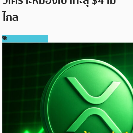
วิเคราะห์มองเป้าทะลุ $4 ไม่
ไกล
ราคา Ripple (XRP)