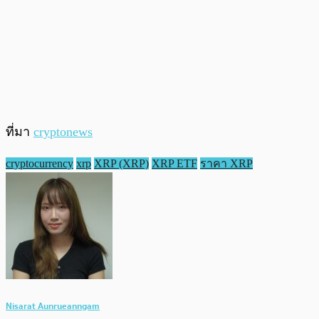
ที่มา
cryptonews
cryptocurrency
xrp
XRP (XRP)
XRP ETF
ราคา XRP
Nisarat Aunrueanngam