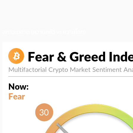
สภาวะตลาด (ความกลัว vs ความโลภ)