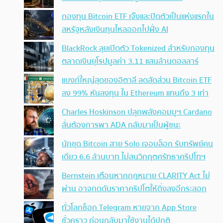
กองทุน Bitcoin ETF เจ๊งและปิดตัวเป็นแห่งแรกใน
สหรัฐหลังเงินทุนไหลออกไปฝั่ง AI
BlackRock ลุยเปิดตัว Tokenized สำหรับกองทุน
ตลาดเงินยุโรปมูลค่า 3.11 แสนล้านดอลลาร์
แบงก์ใหญ่สุดของอิตาลี ลดสัดส่วน Bitcoin ETF
ลง 99% หันลงทุน ใน Ethereum แทนถึง 3 เท่า
Charles Hoskinson ปลุกพลังคอมมูฯ Cardano
ลั่นต้องการพา ADA กลับมาเป็นผู้ชนะ
นักขุด Bitcoin สาย Solo เจอบล็อก รับทรัพย์คน
เดียว 6.6 ล้านบาท ไม่สนวิกฤตศรัทธาคริปโทฯ
Bernstein เตือนหากกฎหมาย CLARITY Act ไม่
ผ่าน อาจกดดันราคาคริปโตให้ดิ่งลงอีกระลอก
ทั่วโลกช็อก Telegram หายจาก App Store
ชั่วคราว ก่อนกลับมาใช้งานได้ปกติ