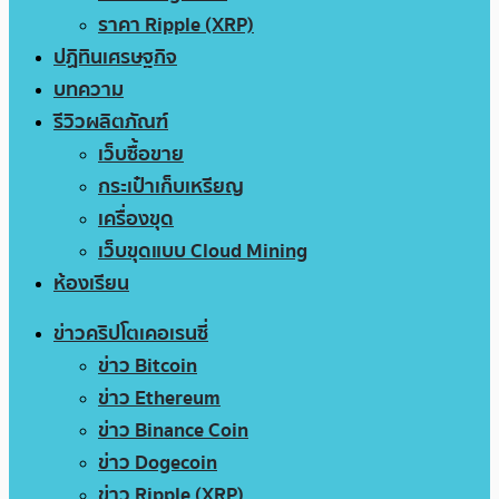
ราคา Ripple (XRP)
ปฏิทินเศรษฐกิจ
บทความ
รีวิวผลิตภัณฑ์
เว็บซื้อขาย
กระเป๋าเก็บเหรียญ
เครื่องขุด
เว็บขุดแบบ Cloud Mining
ห้องเรียน
ข่าวคริปโตเคอเรนซี่
ข่าว Bitcoin
ข่าว Ethereum
ข่าว Binance Coin
ข่าว Dogecoin
ข่าว Ripple (XRP)