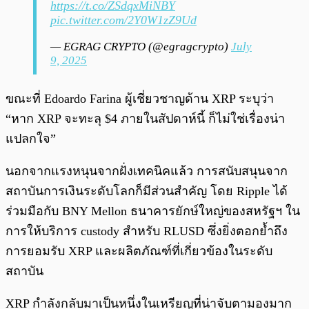
https://t.co/ZSdqxMiNBY
pic.twitter.com/2Y0W1zZ9Ud
— EGRAG CRYPTO (@egragcrypto)
July
9, 2025
ขณะที่ Edoardo Farina ผู้เชี่ยวชาญด้าน XRP ระบุว่า
“หาก XRP จะทะลุ $4 ภายในสัปดาห์นี้ ก็ไม่ใช่เรื่องน่า
แปลกใจ”
นอกจากแรงหนุนจากฝั่งเทคนิคแล้ว การสนับสนุนจาก
สถาบันการเงินระดับโลกก็มีส่วนสำคัญ โดย Ripple ได้
ร่วมมือกับ BNY Mellon ธนาคารยักษ์ใหญ่ของสหรัฐฯ ใน
การให้บริการ custody สำหรับ RLUSD ซึ่งยิ่งตอกย้ำถึง
การยอมรับ XRP และผลิตภัณฑ์ที่เกี่ยวข้องในระดับ
สถาบัน
XRP กำลังกลับมาเป็นหนึ่งในเหรียญที่น่าจับตามองมาก