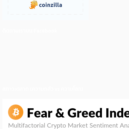
ติดตามเราบน Facebook
สภาวะตลาด (ความกลัว vs ความโลภ)