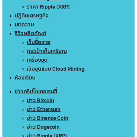
ราคา Ripple (XRP)
ปฏิทินเศรษฐกิจ
บทความ
รีวิวผลิตภัณฑ์
เว็บซื้อขาย
กระเป๋าเก็บเหรียญ
เครื่องขุด
เว็บขุดแบบ Cloud Mining
ห้องเรียน
ข่าวคริปโตเคอเรนซี่
ข่าว Bitcoin
ข่าว Ethereum
ข่าว Binance Coin
ข่าว Dogecoin
ข่าว Ripple (XRP)