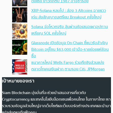
ดิ่งแรง ย้ำวิกฤตปี 1987 อาจซ้ำรอย
XRP-Solana หลบไป : ส่อง 3 Altcoins ฉายแวว
เด่น ส่งสัญญาณเตรียม Breakout ครั้งใหญ่
Solana จ่อโหวตจริง ลุ้นผ่านข้อเสนอเผาอุปทาน
เหรียญ SOL ครั้งใหญ่
Glassnode เปิดข้อมูล On-Chain ชี้แนวรับสำคัญ
Bitcoin อยู่โซน $63,000 เจ้ามือ-รายย่อยแห่ช้อน
ซื้อ
ธนาคารใหญ่ Wells Fargo ร่วมศึกชิงส่วนแบ่ง
ตลาดโทเคนเงินฝาก ตามรอย Citi, JPMorgan
เป้าหมายของเรา
Siam Blockchain มุ่งมั่นที่จะช่วยนำเสนอสารเกี่ยวกับ
Cryptocurrency และเทคโนโลยีบล็อกเชนเพื่อคนไทย ในภาษาไทย เรา
รวบรวมข้อมูลส่วนใหญ่จากเว็บไซต์และเว็บบอร์ดต่างประเทศและนำมา
แปลส่งตรงถึงฟีดคุณ