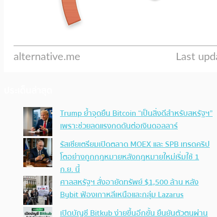
ประเด็นล่าสุด
Trump ย้ำจุดยืน Bitcoin “เป็นสิ่งดีสำหรับสหรัฐฯ”
เพราะช่วยลดแรงกดดันต่อเงินดอลลาร์
รัสเซียเตรียมเปิดตลาด MOEX และ SPB เทรดคริป
โตอย่างถูกกฎหมายหลังกฎหมายใหม่เริ่มใช้ 1
ก.ย. นี้
ศาลสหรัฐฯ สั่งอายัดทรัพย์ $1,500 ล้าน หลัง
Bybit ฟ้องเกาหลีเหนือและกลุ่ม Lazarus
เปิดบัญชี Bitkub ง่ายขึ้นอีกขั้น ยืนยันตัวตนผ่าน