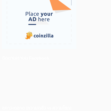
ติดตามเราบน Facebook
สภาวะตลาด (ความกลัว vs ความโลภ)