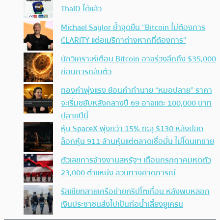
ThaID ได้แล้ว
Michael Saylor ย้ำจุดยืน “Bitcoin ไม่ต้องการ
CLARITY แต่อเมริกาต่างหากที่ต้องการ”
นักวิเคราะห์เตือน Bitcoin อาจร่วงลึกถึง $35,000
ก่อนการกลับตัว
ทองคำพุ่งแรง ย้อนคำทำนาย “หมอปลาย” ราคา
จะเริ่มขยับหลังกลางปี 69 อาจแตะ 100,000 บาท
ปลายปีนี้
หุ้น SpaceX พุ่งกว่า 15% ทะลุ $130 หลังปลด
ล็อกหุ้น 911 ล้านหุ้นแต่ตลาดเชื่อมั่น ไม่โดนเทขาย
ตัวเลขการจ้างงานสหรัฐฯ เดือนกรกฎาคมหดตัว
23,000 ตำแหน่ง สวนทางคาดการณ์
รัสเซียทลายเครือข่ายคริปโตเถื่อน หลังพบหลอก
เงินประชาชนส่งไปเป็นท่อน้ำเลี้ยงยูเครน