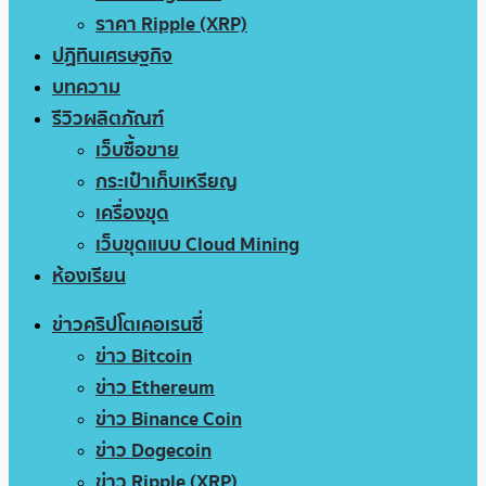
ราคา Ripple (XRP)
ปฏิทินเศรษฐกิจ
บทความ
รีวิวผลิตภัณฑ์
เว็บซื้อขาย
กระเป๋าเก็บเหรียญ
เครื่องขุด
เว็บขุดแบบ Cloud Mining
ห้องเรียน
ข่าวคริปโตเคอเรนซี่
ข่าว Bitcoin
ข่าว Ethereum
ข่าว Binance Coin
ข่าว Dogecoin
ข่าว Ripple (XRP)