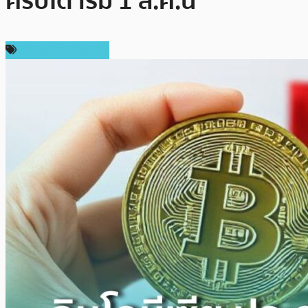
คริปโต เริ่ม 1 ส.ค.นี้
ข่าวคริปโตเคอเรนซี่