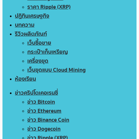
ราคา Ripple (XRP)
ปฏิทินเศรษฐกิจ
บทความ
รีวิวผลิตภัณฑ์
เว็บซื้อขาย
กระเป๋าเก็บเหรียญ
เครื่องขุด
เว็บขุดแบบ Cloud Mining
ห้องเรียน
ข่าวคริปโตเคอเรนซี่
ข่าว Bitcoin
ข่าว Ethereum
ข่าว Binance Coin
ข่าว Dogecoin
ข่าว Ripple (XRP)