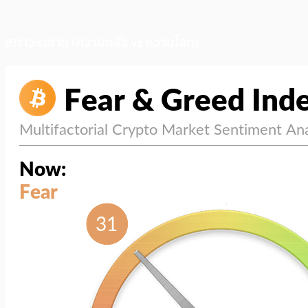
สภาวะตลาด (ความกลัว vs ความโลภ)