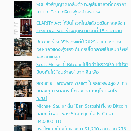
SOL ส่งสัญญาณกลับตัว ทะลุเส้นขาลงที่กดราคา
นาน 3 เดือน เตรียมพุ่งอย่างรุนแรง
CLARITY Act ได้วันโหวตใหม่แล้ว วุฒิสภาสหรัฐฯ
เตรียมพิจารณาร่างกฎหมายวันที่ 15 กันยายน
Bitcoin ร่วง 35% ตั้งแต่ปี 2025 สวนทางทอง-
เงิน-ทองแดงพุ่งแรง ดันคริปโตกลายเป็นสินทรัพย์
ผลงานแย่สุด
Scott Melker ชี้ Bitcoin ไม่ได้ทำให้รวยเร็ว แต่ช่วย
ป้องกันให้ “จนช้าลง” จากเงินเฟ้อ
ยอดขาย Hardware Wallet ในรัสเซียพุ่งสูง 2 เท่า
นักลงทุนแห่ถือคริปโตเอง ก่อนกฎใหม่เริ่มใช้
ก.ย.นี้
Michael Saylor ลั่น “มีแค่ Satoshi ที่ขาย Bitcoin
น้อยกว่าผม” หลัง Strategy ถือ BTC ทะลุ
840,000 BTC
คริปโตถูกขโมยไปแล้วกว่า $1,200 ล้าน จาก 276