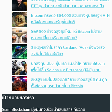
BTC มูลค่าทะลุ 2 พันล้านบาท ออกจากกระเป๋า
Bitcoin ทรงตัว $64,000 สวนทางหุ้นสหรัฐฯ ATH
หลังข้อตกลงฮอร์มุซใกล้ยุติ
S&P 500 ทำจุดสูงสุดใหม่ แต่ Bitcoin ไม่ตาม
ตลาดเปลี่ยน หรือ คนเปลี่ยน?
3 เหตุผลทำไมราคา Cardano (Ada) ถึงพุ่งแรง
22% ในสัปดาห์เดียว
นักลงทุน Uber รุ่นแรก แนะนำให้เทขาย Bitcoin
เพื่อไปซื้อ Solana และ Bittensor (TAO) แทน
สหรัฐฯ เริ่มไม่ปลอดภัย? ชายชาวมิสซูรี 3 คน ถูก
ตั้งข้อหาบุกรุกบ้านขโมย Bitcoin
เป้าหมายของเรา
Siam Blockchain มุ่งมั่นที่จะช่วยนำเสนอสารเกี่ยวกับ