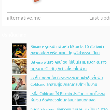
ประเด็นล่าสุด
Binance รุกหนัก เพิ่มหุ้น bStocks 10 ตัวดังเข้า
ตลาดสปอต พร้อมแคมเปญฟรีค่าธรรมเนียม
Bitwise ฟันธง คริปโตจะไม่เป็นไร แม้สัปดาห์นี้ร่าง
กฎหมาย Clarity Act จะโหวตไม่ผ่าน
‘อ.ตั๊ม’ ถอดปลั้ก Blockclock เก็บเข้าตู้ หวั่นพิษ
Coldcard ลุกลามสู่อุปกรณ์คริปโทฯ ในบ้าน
เหยื่อ Coldcard ใช้ Bitcoin ส่งข้อความหาโจรขอ
คืนเงิน ตัดพ้อชีวิตโอนกลับมาสักนิดก็ยังดี
จับตา Strategy ส่อแววเทขายรอบ 4 ? โอน 1,030