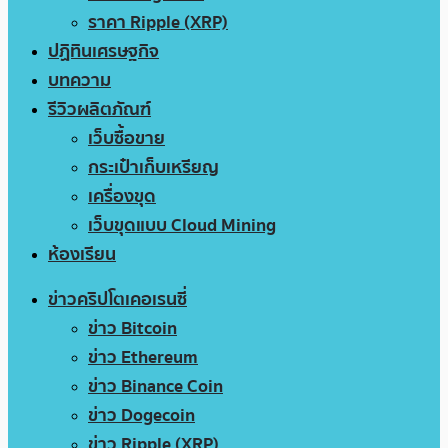
ราคา Ripple (XRP)
ปฏิทินเศรษฐกิจ
บทความ
รีวิวผลิตภัณฑ์
เว็บซื้อขาย
กระเป๋าเก็บเหรียญ
เครื่องขุด
เว็บขุดแบบ Cloud Mining
ห้องเรียน
ข่าวคริปโตเคอเรนซี่
ข่าว Bitcoin
ข่าว Ethereum
ข่าว Binance Coin
ข่าว Dogecoin
ข่าว Ripple (XRP)