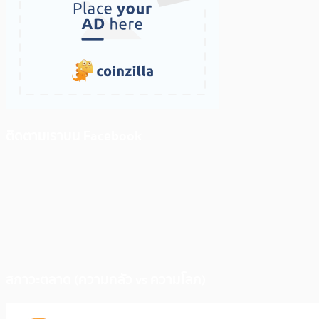
ติดตามเราบน Facebook
สภาวะตลาด (ความกลัว vs ความโลภ)