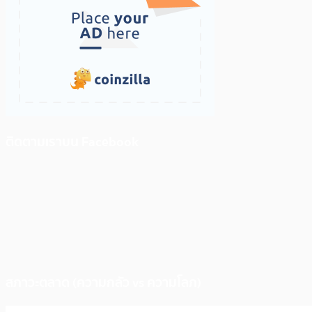
ติดตามเราบน Facebook
สภาวะตลาด (ความกลัว vs ความโลภ)