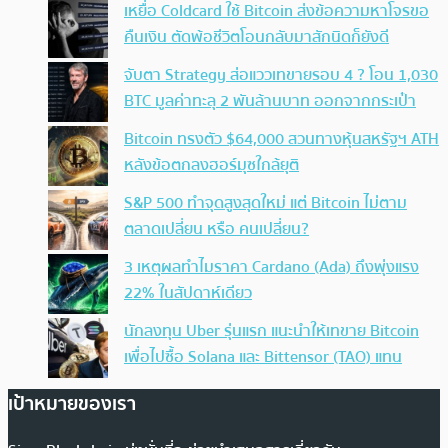
เหยื่อ Coldcard ใช้ Bitcoin ส่งข้อความหาโจรขอ
คืนเงิน ตัดพ้อชีวิตโอนกลับมาสักนิดก็ยังดี
จับตา Strategy ส่อแววเทขายรอบ 4 ? โอน 1,030
BTC มูลค่าทะลุ 2 พันล้านบาท ออกจากกระเป๋า
Bitcoin ทรงตัว $64,000 สวนทางหุ้นสหรัฐฯ ATH
หลังข้อตกลงฮอร์มุซใกล้ยุติ
S&P 500 ทำจุดสูงสุดใหม่ แต่ Bitcoin ไม่ตาม
ตลาดเปลี่ยน หรือ คนเปลี่ยน?
3 เหตุผลทำไมราคา Cardano (Ada) ถึงพุ่งแรง
22% ในสัปดาห์เดียว
นักลงทุน Uber รุ่นแรก แนะนำให้เทขาย Bitcoin
เพื่อไปซื้อ Solana และ Bittensor (TAO) แทน
เป้าหมายของเรา