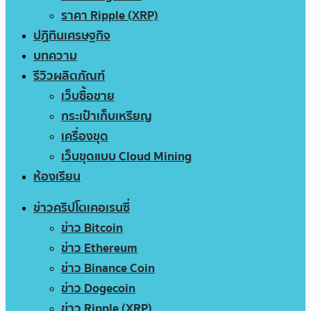
ราคา Ripple (XRP)
ปฏิทินเศรษฐกิจ
บทความ
รีวิวผลิตภัณฑ์
เว็บซื้อขาย
กระเป๋าเก็บเหรียญ
เครื่องขุด
เว็บขุดแบบ Cloud Mining
ห้องเรียน
ข่าวคริปโตเคอเรนซี่
ข่าว Bitcoin
ข่าว Ethereum
ข่าว Binance Coin
ข่าว Dogecoin
ข่าว Ripple (XRP)