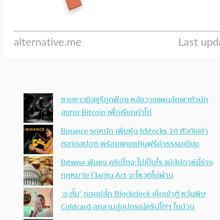
ประเด็นล่าสุด
ชายชาวมิสซูรีถูกฟ้อง หลังวางแผนลักพาตัวนัก
ลงทุน Bitcoin เพื่อเรียกค่าไถ่
Binance รุกหนัก เพิ่มหุ้น bStocks 10 ตัวดังเข้า
ตลาดสปอต พร้อมแคมเปญฟรีค่าธรรมเนียม
Bitwise ฟันธง คริปโตจะไม่เป็นไร แม้สัปดาห์นี้ร่าง
กฎหมาย Clarity Act จะโหวตไม่ผ่าน
‘อ.ตั๊ม’ ถอดปลั้ก Blockclock เก็บเข้าตู้ หวั่นพิษ
Coldcard ลุกลามสู่อุปกรณ์คริปโทฯ ในบ้าน