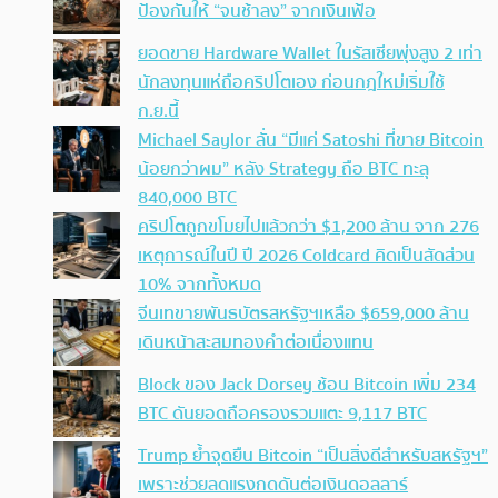
ป้องกันให้ “จนช้าลง” จากเงินเฟ้อ
ยอดขาย Hardware Wallet ในรัสเซียพุ่งสูง 2 เท่า
นักลงทุนแห่ถือคริปโตเอง ก่อนกฎใหม่เริ่มใช้
ก.ย.นี้
Michael Saylor ลั่น “มีแค่ Satoshi ที่ขาย Bitcoin
น้อยกว่าผม” หลัง Strategy ถือ BTC ทะลุ
840,000 BTC
คริปโตถูกขโมยไปแล้วกว่า $1,200 ล้าน จาก 276
เหตุการณ์ในปี ปี 2026 Coldcard คิดเป็นสัดส่วน
10% จากทั้งหมด
จีนเทขายพันธบัตรสหรัฐฯเหลือ $659,000 ล้าน
เดินหน้าสะสมทองคำต่อเนื่องแทน
Block ของ Jack Dorsey ช้อน Bitcoin เพิ่ม 234
BTC ดันยอดถือครองรวมแตะ 9,117 BTC
Trump ย้ำจุดยืน Bitcoin “เป็นสิ่งดีสำหรับสหรัฐฯ”
เพราะช่วยลดแรงกดดันต่อเงินดอลลาร์