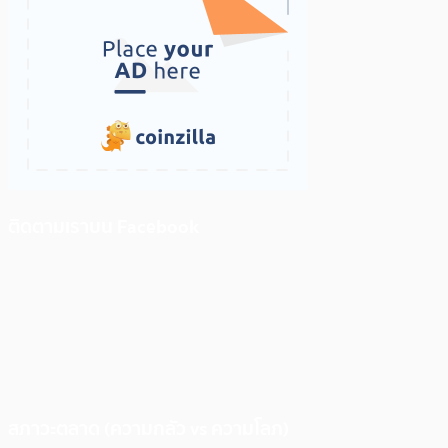
ติดตามเราบน Facebook
สภาวะตลาด (ความกลัว vs ความโลภ)