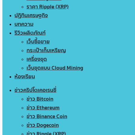
ราคา Ripple (XRP)
ปฏิทินเศรษฐกิจ
บทความ
รีวิวผลิตภัณฑ์
เว็บซื้อขาย
กระเป๋าเก็บเหรียญ
เครื่องขุด
เว็บขุดแบบ Cloud Mining
ห้องเรียน
ข่าวคริปโตเคอเรนซี่
ข่าว Bitcoin
ข่าว Ethereum
ข่าว Binance Coin
ข่าว Dogecoin
ข่าว Ripple (XRP)