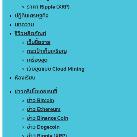
ราคา Ripple (XRP)
ปฏิทินเศรษฐกิจ
บทความ
รีวิวผลิตภัณฑ์
เว็บซื้อขาย
กระเป๋าเก็บเหรียญ
เครื่องขุด
เว็บขุดแบบ Cloud Mining
ห้องเรียน
ข่าวคริปโตเคอเรนซี่
ข่าว Bitcoin
ข่าว Ethereum
ข่าว Binance Coin
ข่าว Dogecoin
ข่าว Ripple (XRP)