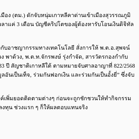
0:00
/
0:00
 (ตม.) ดักจับหนุ่มเกาหลีคาด่านเข้าเมืองสุวรรณภูมิ
าแค่ 3 เดือน บัญชีคริปโตของผู้ต้องหารับโอนเงินดิจิทัล
่ยวกับอาชญากรรมทางเทคโนโลยี สั่งการให้ พ.ต.อ.สุพจน์
าด้วง, พ.ต.ท.จักรพงษ์ รุ่งกำจัด, สารวัตรกองกำกับ
 33 ปี สัญชาติเกาหลีใต้ ตามหมายจับศาลอาญาที่ 822/2568
นเป็นเท็จ, ร่วมกันฟอกเงิน และร่วมกันเป็นอั้งยี่” ซึ่งจับ
กดไลค์เพิ่มยอดติดตามต่างๆ ก่อนจะถูกชักชวนให้ทำกิจกรรม
มลงทุน ช่วงแรก ๆ ก็ให้ผลตอบแทนจริง