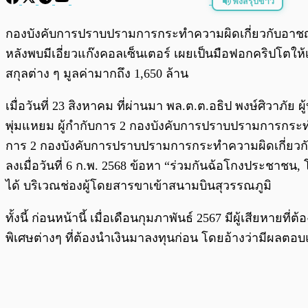
ฟังสรุปข่าว
พร้อมเล่น
กองบังคับการปราบปรามการกระทำความผิดเกี่ยวกับอาชญาก
หลังพบมีเอี่ยวแก๊งคอลเซ็นเตอร์ เผยเป็นมือฟอกคริปโตให้
สกุลต่าง ๆ มูลค่ามากถึง 1,650 ล้าน
เมื่อวันที่ 23 สิงหาคม ที่ผ่านมา พล.ต.ต.อธิป พงษ์ศิวา
พุ่มแหยม ผู้กำกับการ 2 กองบังคับการปราบปรามการกระทำ
การ 2 กองบังคับการปราบปรามการกระทำความผิดเกี่ยว
ลงเมื่อวันที่ 6 ก.พ. 2568 ข้อหา “ร่วมกันฉ้อโกงประชาชน, โ
ได้ บริเวณช่องผู้โดยสารขาเข้าสนามบินสุวรรณภูมิ
ทั้งนี้ ก่อนหน้านี้ เมื่อเดือนกุมภาพันธ์ 2567 มีผู้เสีย
พิเศษต่างๆ ที่ต้องนำเงินมาลงทุนก่อน โดยอ้างว่ามีผลตอ