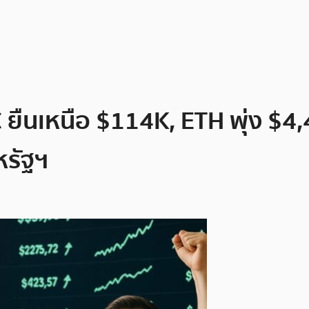
ยืนเหนือ $114K, ETH พุ่ง $4
หรัฐฯ