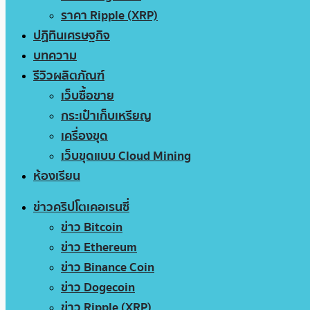
ราคา Ripple (XRP)
ปฏิทินเศรษฐกิจ
บทความ
รีวิวผลิตภัณฑ์
เว็บซื้อขาย
กระเป๋าเก็บเหรียญ
เครื่องขุด
เว็บขุดแบบ Cloud Mining
ห้องเรียน
ข่าวคริปโตเคอเรนซี่
ข่าว Bitcoin
ข่าว Ethereum
ข่าว Binance Coin
ข่าว Dogecoin
ข่าว Ripple (XRP)