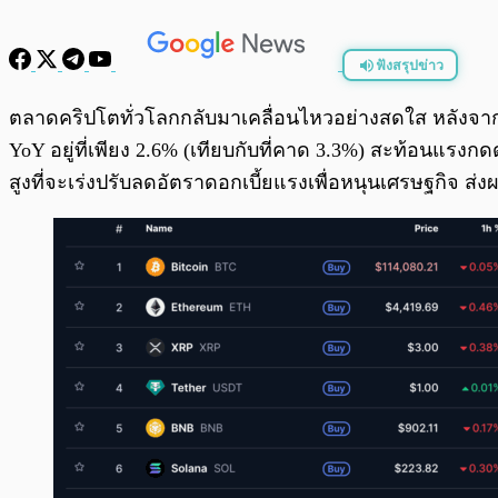
ฟังสรุปข่าว
พร้อมเล่น
ตลาดคริปโตทั่วโลกกลับมาเคลื่อนไหวอย่างสดใส หลังจากสห
YoY อยู่ที่เพียง 2.6% (เทียบกับที่คาด 3.3%) สะท้อนแรงก
สูงที่จะเร่งปรับลดอัตราดอกเบี้ยแรงเพื่อหนุนเศรษฐกิจ ส่งผ