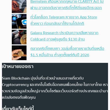
Bernstein เตือนหากกฎหมาย CLARITY Act ไม่
ผ่าน อาจกดดันราคาคริปโตให้ดิ่งลงอีกระลอก
ทั่วโลกช็อก Telegram หายจาก App Store
ชั่วคราว ก่อนกลับมาใช้งานได้ปกติ
Galaxy Research ประเมินความเสียหายจาก
Coldcard อาจพุ่งสูงถึง $130 ล้าน
ตลาดคริปโตซบเซา วอลุ่มซื้อขายรายวันดิ่งเหลือ
$1.5 หมื่นล้าน ต่ำสุดตั้งแต่ต้นปี 2026
เป้าหมายของเรา
Siam Blockchain มุ่งมั่นที่จะช่วยนำเสนอสารเกี่ยวกับ
Cryptocurrency และเทคโนโลยีบล็อกเชนเพื่อคนไทย ในภาษาไทย เรา
รวบรวมข้อมูลส่วนใหญ่จากเว็บไซต์และเว็บบอร์ดต่างประเทศและนำมา
แปลส่งตรงถึงฟีดคุณ
เกี่ยวกับเว็บไซต์นี้