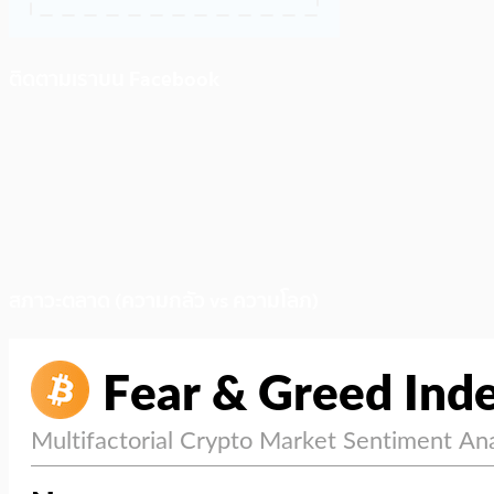
ติดตามเราบน Facebook
สภาวะตลาด (ความกลัว vs ความโลภ)