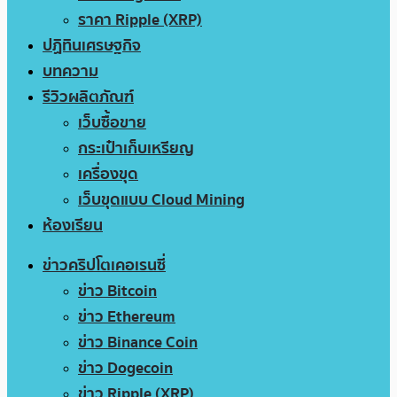
ราคา Ripple (XRP)
ปฏิทินเศรษฐกิจ
บทความ
รีวิวผลิตภัณฑ์
เว็บซื้อขาย
กระเป๋าเก็บเหรียญ
เครื่องขุด
เว็บขุดแบบ Cloud Mining
ห้องเรียน
ข่าวคริปโตเคอเรนซี่
ข่าว Bitcoin
ข่าว Ethereum
ข่าว Binance Coin
ข่าว Dogecoin
ข่าว Ripple (XRP)