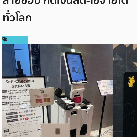
สายช็อป กดเงินสด-ใช้จ่ายได้
ทั่วโลก
บทความ