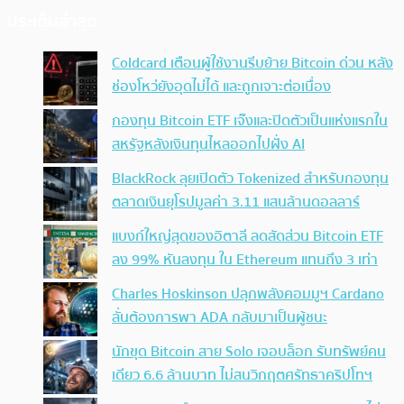
ประเด็นล่าสุด
Coldcard เตือนผู้ใช้งานรีบย้าย Bitcoin ด่วน หลัง
ช่องโหว่ยังอุดไม่ได้ และถูกเจาะต่อเนื่อง
กองทุน Bitcoin ETF เจ๊งและปิดตัวเป็นแห่งแรกใน
สหรัฐหลังเงินทุนไหลออกไปฝั่ง AI
BlackRock ลุยเปิดตัว Tokenized สำหรับกองทุน
ตลาดเงินยุโรปมูลค่า 3.11 แสนล้านดอลลาร์
แบงก์ใหญ่สุดของอิตาลี ลดสัดส่วน Bitcoin ETF
ลง 99% หันลงทุน ใน Ethereum แทนถึง 3 เท่า
Charles Hoskinson ปลุกพลังคอมมูฯ Cardano
ลั่นต้องการพา ADA กลับมาเป็นผู้ชนะ
นักขุด Bitcoin สาย Solo เจอบล็อก รับทรัพย์คน
เดียว 6.6 ล้านบาท ไม่สนวิกฤตศรัทธาคริปโทฯ