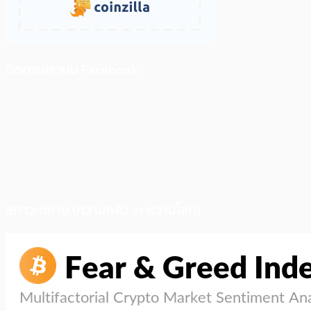
ติดตามเราบน Facebook
สภาวะตลาด (ความกลัว vs ความโลภ)