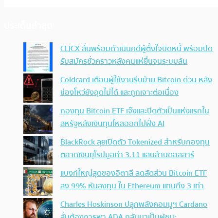
ประเด็นล่าสุด
CLICX ลั่นพร้อมดำเนินคดีผู้ตั้งใจบิดหนี้ พร้อมปิด
รับสมัครชั่วคราวหลังคนแห่ยื่นจนระบบล้น
Coldcard เตือนผู้ใช้งานรีบย้าย Bitcoin ด่วน หลัง
ช่องโหว่ยังอุดไม่ได้ และถูกเจาะต่อเนื่อง
กองทุน Bitcoin ETF เจ๊งและปิดตัวเป็นแห่งแรกใน
สหรัฐหลังเงินทุนไหลออกไปฝั่ง AI
BlackRock ลุยเปิดตัว Tokenized สำหรับกองทุน
ตลาดเงินยุโรปมูลค่า 3.11 แสนล้านดอลลาร์
แบงก์ใหญ่สุดของอิตาลี ลดสัดส่วน Bitcoin ETF
ลง 99% หันลงทุน ใน Ethereum แทนถึง 3 เท่า
Charles Hoskinson ปลุกพลังคอมมูฯ Cardano
ลั่นต้องการพา ADA กลับมาเป็นผู้ชนะ