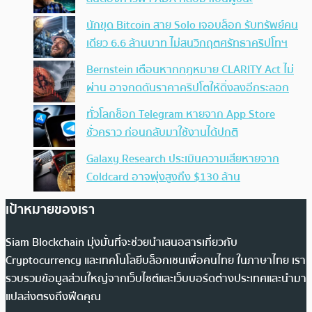
นักขุด Bitcoin สาย Solo เจอบล็อก รับทรัพย์คน
เดียว 6.6 ล้านบาท ไม่สนวิกฤตศรัทธาคริปโทฯ
Bernstein เตือนหากกฎหมาย CLARITY Act ไม่
ผ่าน อาจกดดันราคาคริปโตให้ดิ่งลงอีกระลอก
ทั่วโลกช็อก Telegram หายจาก App Store
ชั่วคราว ก่อนกลับมาใช้งานได้ปกติ
Galaxy Research ประเมินความเสียหายจาก
Coldcard อาจพุ่งสูงถึง $130 ล้าน
เป้าหมายของเรา
Siam Blockchain มุ่งมั่นที่จะช่วยนำเสนอสารเกี่ยวกับ
Cryptocurrency และเทคโนโลยีบล็อกเชนเพื่อคนไทย ในภาษาไทย เรา
รวบรวมข้อมูลส่วนใหญ่จากเว็บไซต์และเว็บบอร์ดต่างประเทศและนำมา
แปลส่งตรงถึงฟีดคุณ