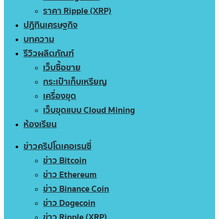
ราคา Ripple (XRP)
ปฏิทินเศรษฐกิจ
บทความ
รีวิวผลิตภัณฑ์
เว็บซื้อขาย
กระเป๋าเก็บเหรียญ
เครื่องขุด
เว็บขุดแบบ Cloud Mining
ห้องเรียน
ข่าวคริปโตเคอเรนซี่
ข่าว Bitcoin
ข่าว Ethereum
ข่าว Binance Coin
ข่าว Dogecoin
ข่าว Ripple (XRP)