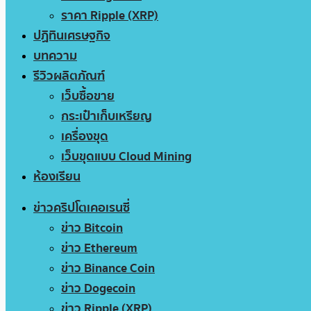
ราคา Ripple (XRP)
ปฏิทินเศรษฐกิจ
บทความ
รีวิวผลิตภัณฑ์
เว็บซื้อขาย
กระเป๋าเก็บเหรียญ
เครื่องขุด
เว็บขุดแบบ Cloud Mining
ห้องเรียน
ข่าวคริปโตเคอเรนซี่
ข่าว Bitcoin
ข่าว Ethereum
ข่าว Binance Coin
ข่าว Dogecoin
ข่าว Ripple (XRP)