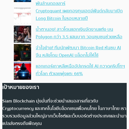
พันล้านดอลลาร์
Cryptoquant เผยกองทุนเฮดจ์ฟันด์กลับมาเปิด
Long Bitcoin ในรอบหลายปี
น้ำตานอง! สาวโดนแฮกเงินจัดงานแต่ง บน
Polygon กว่า 3.5 แสนบาท วอนชุมชนช่วยเหลือ
จำใจย้าย! ทีมนักพัฒนา Bitcoin Red หันซบ AI
จีน หลังโดน OpenAI บล็อกไม่ให้ใช้
แฮกเกอร์เกาหลีเหนืออัปเกรดใช้ AI กวาดคริปโทฯ
ทั่วโลก ตัวเลขพุ่งแตะ 66%
เป้าหมายของเรา
Siam Blockchain มุ่งมั่นที่จะช่วยนำเสนอสารเกี่ยวกับ
Cryptocurrency และเทคโนโลยีบล็อกเชนเพื่อคนไทย ในภาษาไทย เรา
รวบรวมข้อมูลส่วนใหญ่จากเว็บไซต์และเว็บบอร์ดต่างประเทศและนำมา
แปลส่งตรงถึงฟีดคุณ