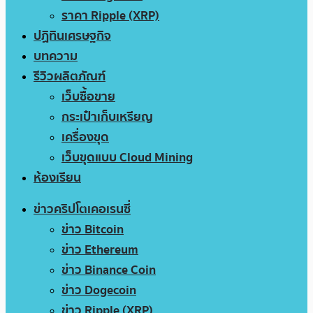
ราคา Ripple (XRP)
ปฏิทินเศรษฐกิจ
บทความ
รีวิวผลิตภัณฑ์
เว็บซื้อขาย
กระเป๋าเก็บเหรียญ
เครื่องขุด
เว็บขุดแบบ Cloud Mining
ห้องเรียน
ข่าวคริปโตเคอเรนซี่
ข่าว Bitcoin
ข่าว Ethereum
ข่าว Binance Coin
ข่าว Dogecoin
ข่าว Ripple (XRP)