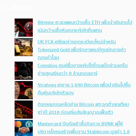
ประเด็นล่าสุด
Bitmine ชะลอแผนกว้านซื้อ ETH เพื่อนำเงินทุนไป
เน้นกว้านซื้อหุ้นของบริษัทคืนแทน
UK FCA เตรียมร่างกฎระเบียบใหม่สำหรับ
Tokenized Gold เพื่อรักษาแชมป์ศูนย์กลางค้า
ทองคำโลก
Coinsbuy ศูนย์ซื้อขายคริปโตโดนแฮ็กข้ามเครือ
ข่ายสูญเงินกว่า 8 ล้านดอลลาร์
Strategy เทขาย 1,690 Bitcoin เพื่อนำเงินไปซื้อ
คืนหุ้นบริษัทตัวเอง
กิจกรรมบนเครือข่าย Bitcoin แตะจุดต่ำสุดเทียบ
เท่าปี 2018 ก่อนเริ่มส่งสัญญาณฟื้นตัว
Mastercard ปิดดีลเข้าซื้อกิจการ BVNK ผู้ให้
บริการโครงสร้างพื้นฐาน Stablecoin มูลค่า 1.8