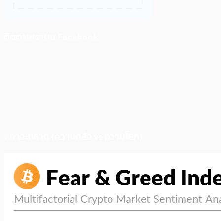
ติดตามเราบน Facebook
สภาวะตลาด (ความกลัว vs ความโลภ)