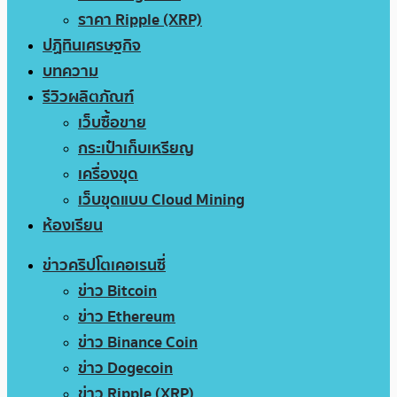
ราคา Ripple (XRP)
ปฏิทินเศรษฐกิจ
บทความ
รีวิวผลิตภัณฑ์
เว็บซื้อขาย
กระเป๋าเก็บเหรียญ
เครื่องขุด
เว็บขุดแบบ Cloud Mining
ห้องเรียน
ข่าวคริปโตเคอเรนซี่
ข่าว Bitcoin
ข่าว Ethereum
ข่าว Binance Coin
ข่าว Dogecoin
ข่าว Ripple (XRP)