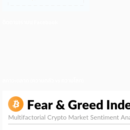
ติดตามเราบน Facebook
สภาวะตลาด (ความกลัว vs ความโลภ)