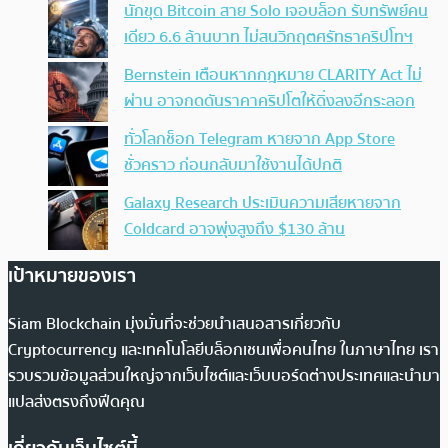
นักขุด Bitcoin สาย Solo เจอบล็อก รับทรัพย์คน
เดียว 6.6 ล้านบาท ไม่สนวิกฤตศรัทธาคริปโทฯ
Bernstein เตือนหากกฎหมาย CLARITY Act ไม่
ผ่าน อาจกดดันราคาคริปโตให้ดิ่งลงอีกระลอก
ทั่วโลกช็อก Telegram หายจาก App Store
ชั่วคราว ก่อนกลับมาใช้งานได้ปกติ
Galaxy Research ประเมินความเสียหายจาก
Coldcard อาจพุ่งสูงถึง $130 ล้าน
เป้าหมายของเรา
Siam Blockchain มุ่งมั่นที่จะช่วยนำเสนอสารเกี่ยวกับ
Cryptocurrency และเทคโนโลยีบล็อกเชนเพื่อคนไทย ในภาษาไทย เรา
รวบรวมข้อมูลส่วนใหญ่จากเว็บไซต์และเว็บบอร์ดต่างประเทศและนำมา
แปลส่งตรงถึงฟีดคุณ