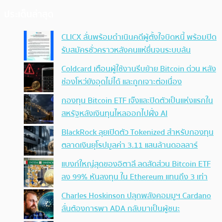
ประเด็นล่าสุด
CLICX ลั่นพร้อมดำเนินคดีผู้ตั้งใจบิดหนี้ พร้อมปิด
รับสมัครชั่วคราวหลังคนแห่ยื่นจนระบบล้น
Coldcard เตือนผู้ใช้งานรีบย้าย Bitcoin ด่วน หลัง
ช่องโหว่ยังอุดไม่ได้ และถูกเจาะต่อเนื่อง
กองทุน Bitcoin ETF เจ๊งและปิดตัวเป็นแห่งแรกใน
สหรัฐหลังเงินทุนไหลออกไปฝั่ง AI
BlackRock ลุยเปิดตัว Tokenized สำหรับกองทุน
ตลาดเงินยุโรปมูลค่า 3.11 แสนล้านดอลลาร์
แบงก์ใหญ่สุดของอิตาลี ลดสัดส่วน Bitcoin ETF
ลง 99% หันลงทุน ใน Ethereum แทนถึง 3 เท่า
Charles Hoskinson ปลุกพลังคอมมูฯ Cardano
ลั่นต้องการพา ADA กลับมาเป็นผู้ชนะ