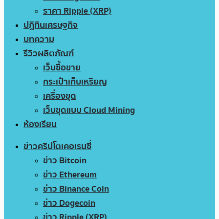
ราคา Ripple (XRP)
ปฏิทินเศรษฐกิจ
บทความ
รีวิวผลิตภัณฑ์
เว็บซื้อขาย
กระเป๋าเก็บเหรียญ
เครื่องขุด
เว็บขุดแบบ Cloud Mining
ห้องเรียน
ข่าวคริปโตเคอเรนซี่
ข่าว Bitcoin
ข่าว Ethereum
ข่าว Binance Coin
ข่าว Dogecoin
ข่าว Ripple (XRP)