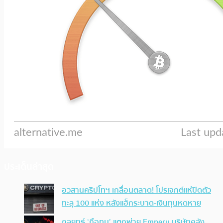
ประเด็นล่าสุด
อวสานคริปโทฯ เกลื่อนตลาด! โปรเจกต์แห่ปิดตัว
ทะลุ 100 แห่ง หลังแฮ็กระบาด-เงินทุนหดหาย
กลยุทธ์ ‘ถือทน’ แตกพ่าย Empery บริษัทคลัง