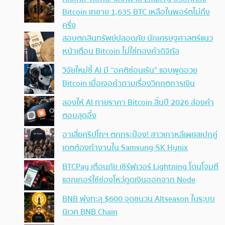
Bitcoin เทขาย 1,635 BTC เหลือในพอร์ตไม่ถึง
ครึ่ง
สอบตกสินทรัพย์ปลอดภัย นักเศรษฐศาสตร์แนว
หน้าเตือน Bitcoin ไม่ใช่ทองคำดิจิทัล
วิจัยใหม่ชี้ AI มี “อคติซ่อนเร้น” แอบพูดอวย
Bitcoin เมื่อเจอคำถามเรื่องวิกฤตการเงิน
ลองให้ AI ทายราคา Bitcoin สิ้นปี 2026 ส่องคำ
ตอบสุดอึ้ง
อาเสี่ยคริปโทฯ ตกกระป๋อง! สาวเกาหลีเผยสเปกคู่
เดตต้องทำงานใน Samsung-SK Hynix
BTCPay เตือนภัย เซิร์ฟเวอร์ Lightning โดนโจมตี
แฮกเกอร์ใช้ช่องโหว่ดูดเงินออกจาก Node
BNB พุ่งทะลุ $600 จุดชนวน Altseason ในระบบ
นิเวศ BNB Chain