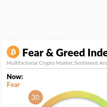
สภาวะตลาด (ความกลัว vs ความโลภ)