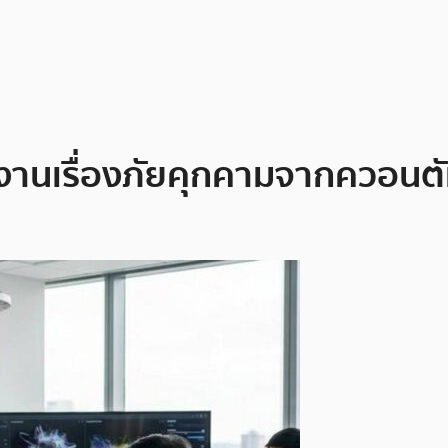
นเรื่องภัยคุกคามจากควอนตัม