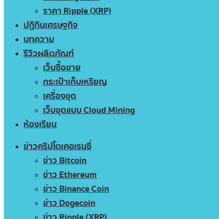
ราคา Ripple (XRP)
ปฏิทินเศรษฐกิจ
บทความ
รีวิวผลิตภัณฑ์
เว็บซื้อขาย
กระเป๋าเก็บเหรียญ
เครื่องขุด
เว็บขุดแบบ Cloud Mining
ห้องเรียน
ข่าวคริปโตเคอเรนซี่
ข่าว Bitcoin
ข่าว Ethereum
ข่าว Binance Coin
ข่าว Dogecoin
ข่าว Ripple (XRP)