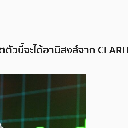
ตตัวนี้จะได้อานิสงส์จาก CLARI