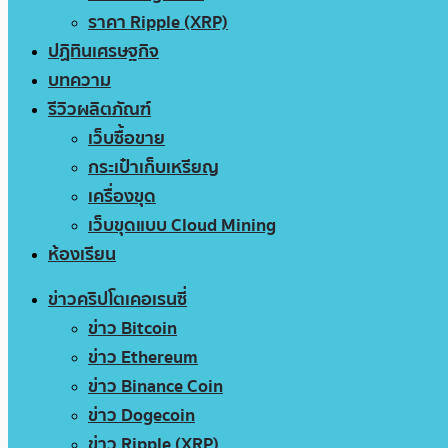
ราคา Ripple (XRP)
ปฏิทินเศรษฐกิจ
บทความ
รีวิวผลิตภัณฑ์
เว็บซื้อขาย
กระเป๋าเก็บเหรียญ
เครื่องขุด
เว็บขุดแบบ Cloud Mining
ห้องเรียน
ข่าวคริปโตเคอเรนซี่
ข่าว Bitcoin
ข่าว Ethereum
ข่าว Binance Coin
ข่าว Dogecoin
ข่าว Ripple (XRP)