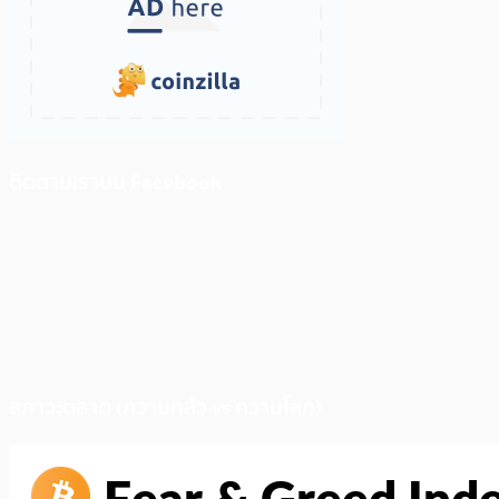
ติดตามเราบน Facebook
สภาวะตลาด (ความกลัว vs ความโลภ)