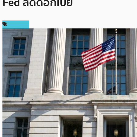
Fed ลดดอกเบี้ย
เศรษฐกิจ