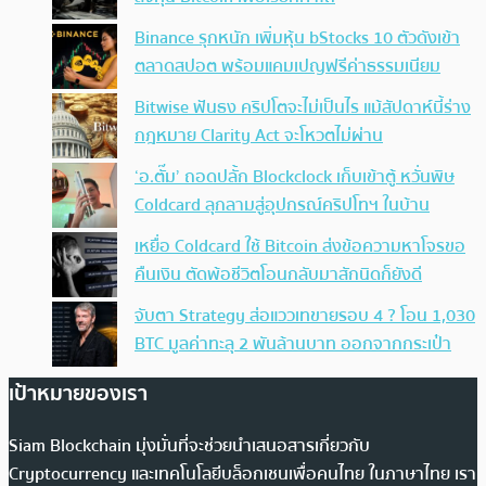
Binance รุกหนัก เพิ่มหุ้น bStocks 10 ตัวดังเข้า
ตลาดสปอต พร้อมแคมเปญฟรีค่าธรรมเนียม
Bitwise ฟันธง คริปโตจะไม่เป็นไร แม้สัปดาห์นี้ร่าง
กฎหมาย Clarity Act จะโหวตไม่ผ่าน
‘อ.ตั๊ม’ ถอดปลั้ก Blockclock เก็บเข้าตู้ หวั่นพิษ
Coldcard ลุกลามสู่อุปกรณ์คริปโทฯ ในบ้าน
เหยื่อ Coldcard ใช้ Bitcoin ส่งข้อความหาโจรขอ
คืนเงิน ตัดพ้อชีวิตโอนกลับมาสักนิดก็ยังดี
จับตา Strategy ส่อแววเทขายรอบ 4 ? โอน 1,030
BTC มูลค่าทะลุ 2 พันล้านบาท ออกจากกระเป๋า
เป้าหมายของเรา
Siam Blockchain มุ่งมั่นที่จะช่วยนำเสนอสารเกี่ยวกับ
Cryptocurrency และเทคโนโลยีบล็อกเชนเพื่อคนไทย ในภาษาไทย เรา