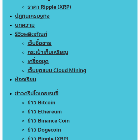
ราคา Ripple (XRP)
ปฏิทินเศรษฐกิจ
บทความ
รีวิวผลิตภัณฑ์
เว็บซื้อขาย
กระเป๋าเก็บเหรียญ
เครื่องขุด
เว็บขุดแบบ Cloud Mining
ห้องเรียน
ข่าวคริปโตเคอเรนซี่
ข่าว Bitcoin
ข่าว Ethereum
ข่าว Binance Coin
ข่าว Dogecoin
ข่าว Ripple (XRP)