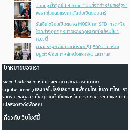
Trump ย้ำจุดยืน Bitcoin “เป็นสิ่งดีสำหรับสหรัฐฯ”
เพราะช่วยลดแรงกดดันต่อเงินดอลลาร์
รัสเซียเตรียมเปิดตลาด MOEX และ SPB เทรดคริป
โตอย่างถูกกฎหมายหลังกฎหมายใหม่เริ่มใช้ 1
ก.ย. นี้
ศาลสหรัฐฯ สั่งอายัดทรัพย์ $1,500 ล้าน หลัง
Bybit ฟ้องเกาหลีเหนือและกลุ่ม Lazarus
เป้าหมายของเรา
Siam Blockchain มุ่งมั่นที่จะช่วยนำเสนอสารเกี่ยวกับ
Cryptocurrency และเทคโนโลยีบล็อกเชนเพื่อคนไทย ในภาษาไทย เรา
รวบรวมข้อมูลส่วนใหญ่จากเว็บไซต์และเว็บบอร์ดต่างประเทศและนำมา
แปลส่งตรงถึงฟีดคุณ
เกี่ยวกับเว็บไซต์นี้