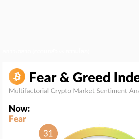
สภาวะตลาด (ความกลัว vs ความโลภ)