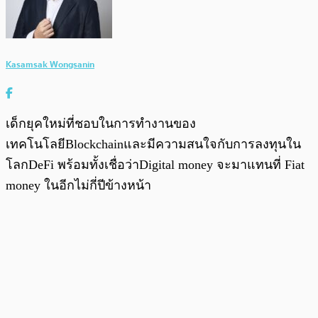
Kasamsak Wongsanin
เด็กยุคใหม่ที่ชอบในการทำงานของ
เทคโนโลยีBlockchainและมีความสนใจกับการลงทุนใน
โลกDeFi พร้อมทั้งเชื่อว่าDigital money จะมาแทนที่ Fiat
money ในอีกไม่กี่ปีข้างหน้า