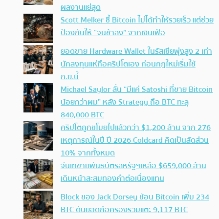
ผลงานแย่สุด
Scott Melker ชี้ Bitcoin ไม่ได้ทำให้รวยเร็ว แต่ช่วย
ป้องกันให้ “จนช้าลง” จากเงินเฟ้อ
ยอดขาย Hardware Wallet ในรัสเซียพุ่งสูง 2 เท่า
นักลงทุนแห่ถือคริปโตเอง ก่อนกฎใหม่เริ่มใช้
ก.ย.นี้
Michael Saylor ลั่น “มีแค่ Satoshi ที่ขาย Bitcoin
น้อยกว่าผม” หลัง Strategy ถือ BTC ทะลุ
840,000 BTC
คริปโตถูกขโมยไปแล้วกว่า $1,200 ล้าน จาก 276
เหตุการณ์ในปี ปี 2026 Coldcard คิดเป็นสัดส่วน
10% จากทั้งหมด
จีนเทขายพันธบัตรสหรัฐฯเหลือ $659,000 ล้าน
เดินหน้าสะสมทองคำต่อเนื่องแทน
Block ของ Jack Dorsey ช้อน Bitcoin เพิ่ม 234
BTC ดันยอดถือครองรวมแตะ 9,117 BTC