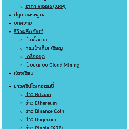
ราคา Ripple (XRP)
ปฏิทินเศรษฐกิจ
บทความ
รีวิวผลิตภัณฑ์
เว็บซื้อขาย
กระเป๋าเก็บเหรียญ
เครื่องขุด
เว็บขุดแบบ Cloud Mining
ห้องเรียน
ข่าวคริปโตเคอเรนซี่
ข่าว Bitcoin
ข่าว Ethereum
ข่าว Binance Coin
ข่าว Dogecoin
ข่าว Ripple (XRP)