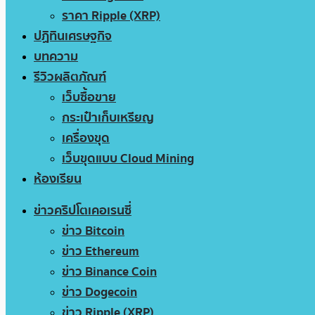
ราคา Ripple (XRP)
ปฏิทินเศรษฐกิจ
บทความ
รีวิวผลิตภัณฑ์
เว็บซื้อขาย
กระเป๋าเก็บเหรียญ
เครื่องขุด
เว็บขุดแบบ Cloud Mining
ห้องเรียน
ข่าวคริปโตเคอเรนซี่
ข่าว Bitcoin
ข่าว Ethereum
ข่าว Binance Coin
ข่าว Dogecoin
ข่าว Ripple (XRP)