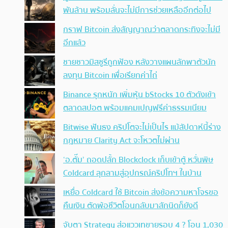
พันล้าน พร้อมลั่นจะไม่มีการช่วยเหลืออีกต่อไป
กราฟ Bitcoin ส่งสัญญาณว่าตลาดกระทิงจะไม่มี
อีกแล้ว
ชายชาวมิสซูรีถูกฟ้อง หลังวางแผนลักพาตัวนัก
ลงทุน Bitcoin เพื่อเรียกค่าไถ่
Binance รุกหนัก เพิ่มหุ้น bStocks 10 ตัวดังเข้า
ตลาดสปอต พร้อมแคมเปญฟรีค่าธรรมเนียม
Bitwise ฟันธง คริปโตจะไม่เป็นไร แม้สัปดาห์นี้ร่าง
กฎหมาย Clarity Act จะโหวตไม่ผ่าน
‘อ.ตั๊ม’ ถอดปลั้ก Blockclock เก็บเข้าตู้ หวั่นพิษ
Coldcard ลุกลามสู่อุปกรณ์คริปโทฯ ในบ้าน
เหยื่อ Coldcard ใช้ Bitcoin ส่งข้อความหาโจรขอ
คืนเงิน ตัดพ้อชีวิตโอนกลับมาสักนิดก็ยังดี
จับตา Strategy ส่อแววเทขายรอบ 4 ? โอน 1,030