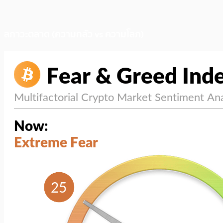
สภาวะตลาด (ความกลัว vs ความโลภ)