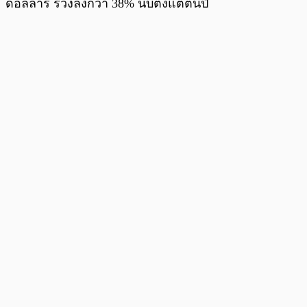
ดอลลาร์ ร่วงลงกว่า 38% นับตั้งแต่ต้นปี