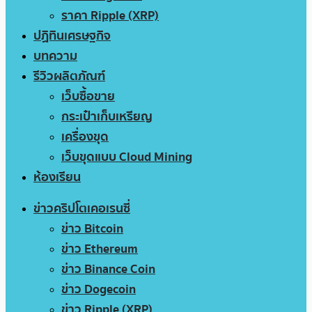
ราคา Ripple (XRP)
ปฏิทินเศรษฐกิจ
บทความ
รีวิวผลิตภัณฑ์
เว็บซื้อขาย
กระเป๋าเก็บเหรียญ
เครื่องขุด
เว็บขุดแบบ Cloud Mining
ห้องเรียน
ข่าวคริปโตเคอเรนซี่
ข่าว Bitcoin
ข่าว Ethereum
ข่าว Binance Coin
ข่าว Dogecoin
ข่าว Ripple (XRP)