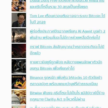
Dubai Duty Free เปิดรับชำระเงินด้วย Shiba Inu
และคริปโตอื่นรวม 30 สกุลเป็นครั้งแรก
Tom Lee เตือนควอนตัมอาจเจาะระบบ Bitcoin ได้
ในปี 2028
ผู้ก่อตั้งประกาศปิดฉากเหรียญ AI Agent มูลค่า 2
พันล้าน พร้อมลั่นจะไม่มีการช่วยเหลืออีกต่อไป
กราฟ Bitcoin ส่งสัญญาณว่าตลาดกระทิงจะไม่มี
อีกแล้ว
ชายชาวมิสซูรีถูกฟ้อง หลังวางแผนลักพาตัวนัก
ลงทุน Bitcoin เพื่อเรียกค่าไถ่
Binance รุกหนัก เพิ่มหุ้น bStocks 10 ตัวดังเข้า
ตลาดสปอต พร้อมแคมเปญฟรีค่าธรรมเนียม
Bitwise ฟันธง คริปโตจะไม่เป็นไร แม้สัปดาห์นี้ร่าง
กฎหมาย Clarity Act จะโหวตไม่ผ่าน