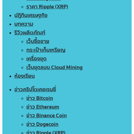
ราคา Ripple (XRP)
ปฏิทินเศรษฐกิจ
บทความ
รีวิวผลิตภัณฑ์
เว็บซื้อขาย
กระเป๋าเก็บเหรียญ
เครื่องขุด
เว็บขุดแบบ Cloud Mining
ห้องเรียน
ข่าวคริปโตเคอเรนซี่
ข่าว Bitcoin
ข่าว Ethereum
ข่าว Binance Coin
ข่าว Dogecoin
ข่าว Ripple (XRP)