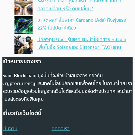
S&P 500 ทำจุดสูงสุดใหม่ แต่ Bitcoin ไม่ตาม
ตลาดเปลี่ยน หรือ คนเปลี่ยน?
3 เหตุผลทำไมราคา Cardano (Ada) ถึงพุ่งแรง
22% ในสัปดาห์เดียว
นักลงทุน Uber รุ่นแรก แนะนำให้เทขาย Bitcoin
เพื่อไปซื้อ Solana และ Bittensor (TAO) แทน
เป้าหมายของเรา
Siam Blockchain มุ่งมั่นที่จะช่วยนำเสนอสารเกี่ยวกับ
Cryptocurrency และเทคโนโลยีบล็อกเชนเพื่อคนไทย ในภาษาไทย เรา
รวบรวมข้อมูลส่วนใหญ่จากเว็บไซต์และเว็บบอร์ดต่างประเทศและนำมา
แปลส่งตรงถึงฟีดคุณ
เกี่ยวกับเว็บไซต์นี้
ทีมงาน
ติดต่อเรา