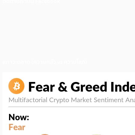
ติดตามเราบน Facebook
สภาวะตลาด (ความกลัว vs ความโลภ)