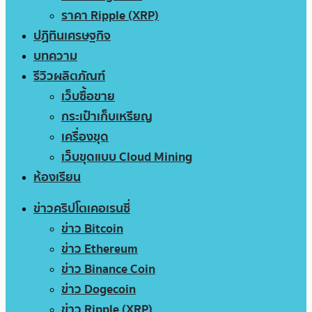
ราคา Ripple (XRP)
ปฏิทินเศรษฐกิจ
บทความ
รีวิวผลิตภัณฑ์
เว็บซื้อขาย
กระเป๋าเก็บเหรียญ
เครื่องขุด
เว็บขุดแบบ Cloud Mining
ห้องเรียน
ข่าวคริปโตเคอเรนซี่
ข่าว Bitcoin
ข่าว Ethereum
ข่าว Binance Coin
ข่าว Dogecoin
ข่าว Ripple (XRP)