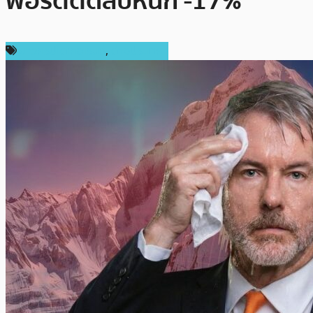
พอร์ตติดลบหนัก -17%
ข่าวคริปโตเคอเรนซี่
,
ต่างประเทศ