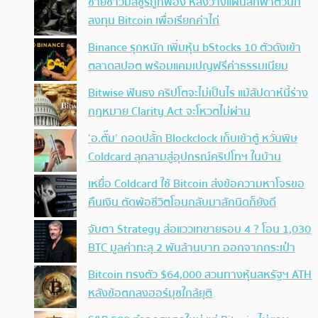
ชายชาวมิสซูรีถูกฟ้อง หลังวางแผนลักพาตัวนัก
ลงทุน Bitcoin เพื่อเรียกค่าไถ่
Binance รุกหนัก เพิ่มหุ้น bStocks 10 ตัวดังเข้า
ตลาดสปอต พร้อมแคมเปญฟรีค่าธรรมเนียม
Bitwise ฟันธง คริปโตจะไม่เป็นไร แม้สัปดาห์นี้ร่าง
กฎหมาย Clarity Act จะโหวตไม่ผ่าน
‘อ.ตั๊ม’ ถอดปลั้ก Blockclock เก็บเข้าตู้ หวั่นพิษ
Coldcard ลุกลามสู่อุปกรณ์คริปโทฯ ในบ้าน
เหยื่อ Coldcard ใช้ Bitcoin ส่งข้อความหาโจรขอ
คืนเงิน ตัดพ้อชีวิตโอนกลับมาสักนิดก็ยังดี
จับตา Strategy ส่อแววเทขายรอบ 4 ? โอน 1,030
BTC มูลค่าทะลุ 2 พันล้านบาท ออกจากกระเป๋า
Bitcoin ทรงตัว $64,000 สวนทางหุ้นสหรัฐฯ ATH
หลังข้อตกลงฮอร์มุซใกล้ยุติ