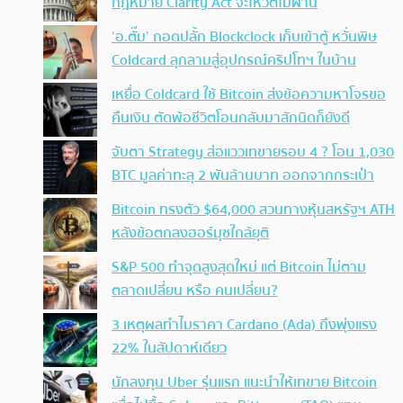
กฎหมาย Clarity Act จะโหวตไม่ผ่าน
‘อ.ตั๊ม’ ถอดปลั้ก Blockclock เก็บเข้าตู้ หวั่นพิษ
Coldcard ลุกลามสู่อุปกรณ์คริปโทฯ ในบ้าน
เหยื่อ Coldcard ใช้ Bitcoin ส่งข้อความหาโจรขอ
คืนเงิน ตัดพ้อชีวิตโอนกลับมาสักนิดก็ยังดี
จับตา Strategy ส่อแววเทขายรอบ 4 ? โอน 1,030
BTC มูลค่าทะลุ 2 พันล้านบาท ออกจากกระเป๋า
Bitcoin ทรงตัว $64,000 สวนทางหุ้นสหรัฐฯ ATH
หลังข้อตกลงฮอร์มุซใกล้ยุติ
S&P 500 ทำจุดสูงสุดใหม่ แต่ Bitcoin ไม่ตาม
ตลาดเปลี่ยน หรือ คนเปลี่ยน?
3 เหตุผลทำไมราคา Cardano (Ada) ถึงพุ่งแรง
22% ในสัปดาห์เดียว
นักลงทุน Uber รุ่นแรก แนะนำให้เทขาย Bitcoin