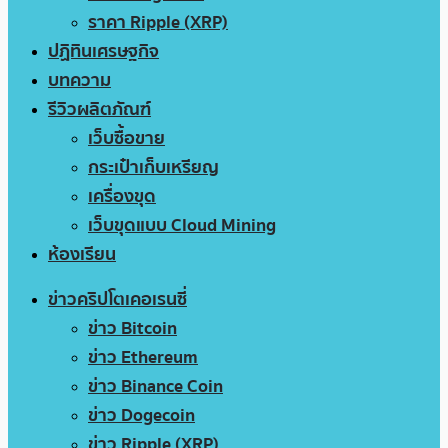
ราคา Ripple (XRP)
ปฏิทินเศรษฐกิจ
บทความ
รีวิวผลิตภัณฑ์
เว็บซื้อขาย
กระเป๋าเก็บเหรียญ
เครื่องขุด
เว็บขุดแบบ Cloud Mining
ห้องเรียน
ข่าวคริปโตเคอเรนซี่
ข่าว Bitcoin
ข่าว Ethereum
ข่าว Binance Coin
ข่าว Dogecoin
ข่าว Ripple (XRP)