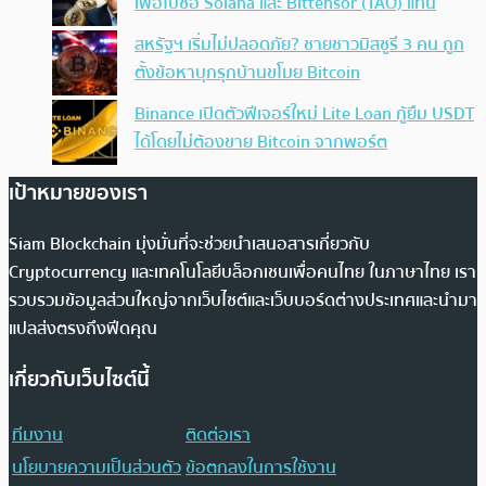
เพื่อไปซื้อ Solana และ Bittensor (TAO) แทน
สหรัฐฯ เริ่มไม่ปลอดภัย? ชายชาวมิสซูรี 3 คน ถูก
ตั้งข้อหาบุกรุกบ้านขโมย Bitcoin
Binance เปิดตัวฟีเจอร์ใหม่ Lite Loan กู้ยืม USDT
ได้โดยไม่ต้องขาย Bitcoin จากพอร์ต
เป้าหมายของเรา
Siam Blockchain มุ่งมั่นที่จะช่วยนำเสนอสารเกี่ยวกับ
Cryptocurrency และเทคโนโลยีบล็อกเชนเพื่อคนไทย ในภาษาไทย เรา
รวบรวมข้อมูลส่วนใหญ่จากเว็บไซต์และเว็บบอร์ดต่างประเทศและนำมา
แปลส่งตรงถึงฟีดคุณ
เกี่ยวกับเว็บไซต์นี้
ทีมงาน
ติดต่อเรา
นโยบายความเป็นส่วนตัว
ข้อตกลงในการใช้งาน