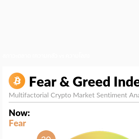
สภาวะตลาด (ความกลัว vs ความโลภ)