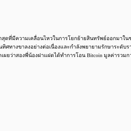
่าสุดที่มีความเคลื่อนไหวในการโยกย้ายสินทรัพย์ออกมาในช
นทิศทางขาลงอย่างต่อเนื่องและกำลังพยายามรักษาระดับราคา
ปิดเผยว่าสองพี่น้องฝาแฝดได้ทำการโอน Bitcoin มูลค่ารวม