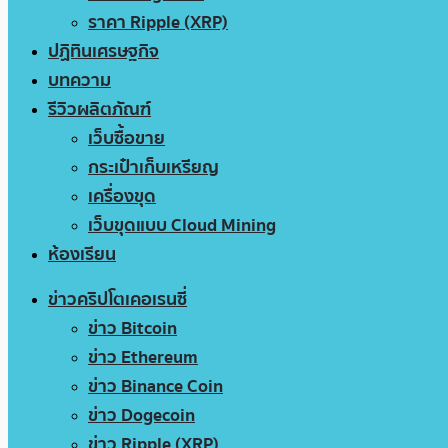
ราคา Ripple (XRP)
ปฏิทินเศรษฐกิจ
บทความ
รีวิวผลิตภัณฑ์
เว็บซื้อขาย
กระเป๋าเก็บเหรียญ
เครื่องขุด
เว็บขุดแบบ Cloud Mining
ห้องเรียน
ข่าวคริปโตเคอเรนซี่
ข่าว Bitcoin
ข่าว Ethereum
ข่าว Binance Coin
ข่าว Dogecoin
ข่าว Ripple (XRP)