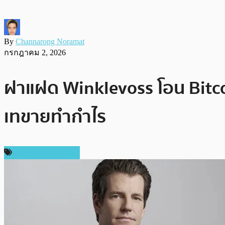
By
Channarong Noramat
กรกฎาคม 2, 2026
ฝาแฝด Winklevoss โอน Bitcoi
เทขายทำกำไร
ข่าวคริปโตเคอเรนซี่