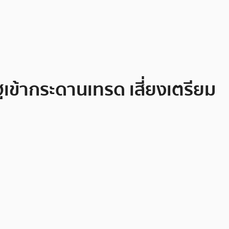
เข้ากระดานเทรด เสี่ยงเตรียม