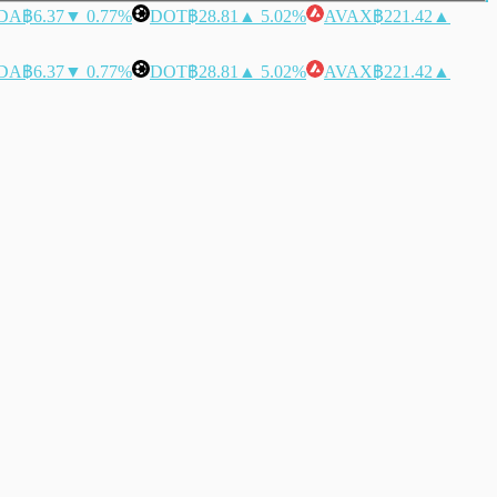
DA
฿6.37
▼ 0.77%
DOT
฿28.81
▲ 5.02%
AVAX
฿221.42
▲
DA
฿6.37
▼ 0.77%
DOT
฿28.81
▲ 5.02%
AVAX
฿221.42
▲