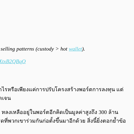
selling patterns (custody > hot
wallet
).
/OXtxB2QBqO
กำไรหรือเพียงแค่การปรับโครงสร้างพอร์ตการลงทุน แต่
ัดเจน
n หลงเหลืออยู่ในพอร์ตอีกคิดเป็นมูลค่าสูงถึง 300 ล้าน
พวกเขาร่วมกันก่อตั้งขึ้นมาอีกด้วย สิ่งนี้ยิ่งตอกย้ำข้อ