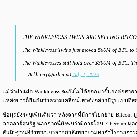
THE WINKLEVOSS TWINS ARE SELLING BITCO
The Winklevoss Twins just moved $60M of BTC to Ge
The Winklevosses still hold over $300M of BTC. T
— Arkham (@arkham)
July 1, 2026
แม้ว่าฝาแฝด Winklevoss จะยังไม่ได้ออกมาชี้แจงต่อสาธ
แหล่งข่าวก็ยืนยันว่าความเคลื่อนไหวดังกล่าวมีรูปแบบ
ข้อมูลยังระบุเพิ่มเติมว่า หลังจากที่มีการโยกย้าย Bitcoin 
ดอลลาร์สหรัฐ นอกจากนี้ยังพบว่ามีการโอน Ethereum มูลค่า 
สันนิษฐานที่ว่าพวกเขาอาจกำลังพยายามทำกำไรจากการ