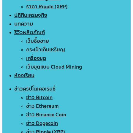
ราคา Ripple (XRP)
ปฏิทินเศรษฐกิจ
บทความ
รีวิวผลิตภัณฑ์
เว็บซื้อขาย
กระเป๋าเก็บเหรียญ
เครื่องขุด
เว็บขุดแบบ Cloud Mining
ห้องเรียน
ข่าวคริปโตเคอเรนซี่
ข่าว Bitcoin
ข่าว Ethereum
ข่าว Binance Coin
ข่าว Dogecoin
ข่าว Ripple (XRP)