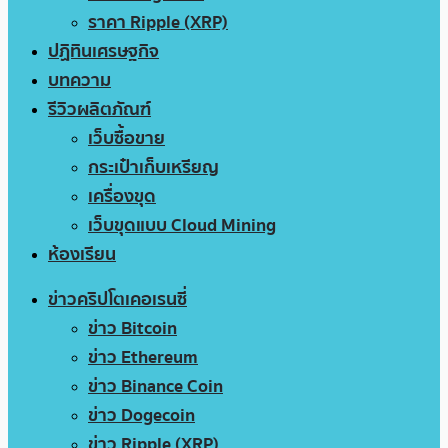
ราคา Ripple (XRP)
ปฏิทินเศรษฐกิจ
บทความ
รีวิวผลิตภัณฑ์
เว็บซื้อขาย
กระเป๋าเก็บเหรียญ
เครื่องขุด
เว็บขุดแบบ Cloud Mining
ห้องเรียน
ข่าวคริปโตเคอเรนซี่
ข่าว Bitcoin
ข่าว Ethereum
ข่าว Binance Coin
ข่าว Dogecoin
ข่าว Ripple (XRP)